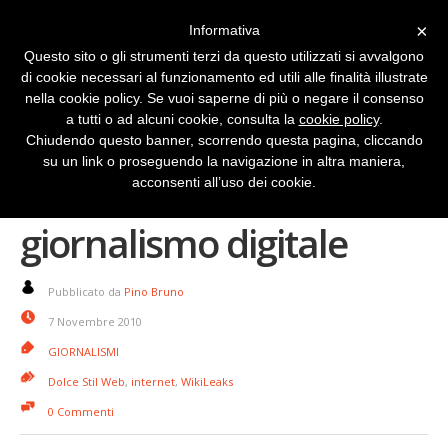
×
Informativa
Questo sito o gli strumenti terzi da questo utilizzati si avvalgono
di cookie necessari al funzionamento ed utili alle finalità illustrate
nella cookie policy. Se vuoi saperne di più o negare il consenso
a tutti o ad alcuni cookie, consulta la
cookie policy
.
Chiudendo questo banner, scorrendo questa pagina, cliccando
su un link o proseguendo la navigazione in altra maniera,
forMedia: incontro sul
acconsenti all’uso dei cookie.
giornalismo digitale
Pubblicato da
Pino Bruno
7 Novembre 2010
GIORNALISMI
Dolce Stil Web
,
internet
,
WikiLeaks
0 Commenti