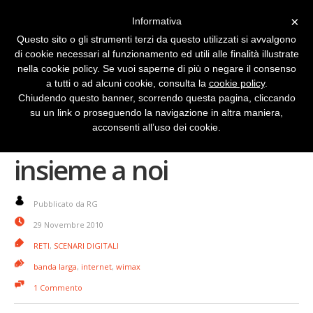
×
Informativa
Questo sito o gli strumenti terzi da questo utilizzati si avvalgono
di cookie necessari al funzionamento ed utili alle finalità illustrate
nella cookie policy. Se vuoi saperne di più o negare il consenso
a tutti o ad alcuni cookie, consulta la
cookie policy
.
Chiudendo questo banner, scorrendo questa pagina, cliccando
su un link o proseguendo la navigazione in altra maniera,
Il WiMax è vivo e lotta
acconsenti all’uso dei cookie.
insieme a noi
Pubblicato da RG
29 Novembre 2010
RETI
,
SCENARI DIGITALI
banda larga
,
internet
,
wimax
1 Commento