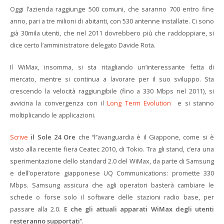
Oggi l’azienda raggiunge 500 comuni, che saranno 700 entro fine
anno, pari a tre milioni di abitanti, con 530 antenne installate. Ci sono
già 30mila utenti, che nel 2011 dovrebbero più che raddoppiare, si
dice certo l’amministratore delegato Davide Rota.
Il WiMax, insomma, si sta ritagliando un’interessante fetta di
mercato, mentre si continua a lavorare per il suo sviluppo. Sta
crescendo la velocità raggiungibile (fino a 330 Mbps nel 2011), si
avvicina la convergenza con il
Long Term Evolution
e si stanno
moltiplicando le applicazioni.
Scrive
il Sole 24 Ore
che “l’’avanguardia è il Giappone, come si è
visto alla recente fiera Ceatec 2010, di Tokio. Tra gli stand, c’era una
sperimentazione dello standard 2.0 del WiMax, da parte di Samsung
e dell’operatore giapponese UQ Communications: promette 330
Mbps. Samsung assicura che agli operatori basterà cambiare le
schede o forse solo il software delle stazioni radio base, per
passare alla 2.0.
E che gli attuali apparati WiMax degli utenti
resteranno supportati
”.