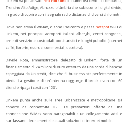
Linkem ha poi attivato
reti HotZone
in numerosi centri di Lombardia,
Trentino Alto Adige, Abruzzo e Umbria che subiscono il digital divide
,
in grado di coprire con il segnale radio distanze di diversi chilometri.
Dove non arriva il WiMax, ci sono i seicento e passa
hotspot
Wi-Fi di
Linkem, nei principali aeroporti italiani, alberghi, centri congressi,
aree di servizio autostradali, porti turistici e luoghi pubblici (internet
caffè, librerie, esercizi commerciali, eccetera).
Davide Rota, amministratore delegato di Linkem, forte di un
finanziamento di 24 milioni di euro ottenuto da una corda di banche
capeggiata da Unicredit, dice che “Il business sta perfettamente in
piedi. La gestione di un’antenna raggiunge il break even con 60
clienti e ripaga i costi con 120”.
Linkem punta anche sulle aree urbanizzate e metropolitane già
coperte da connettività 3G. Le prestazioni offerte da una
connessione WiMax sono paragonabili a un collegamento adsl e
surclassano decisamente le attuali soluzioni di internet mobile.