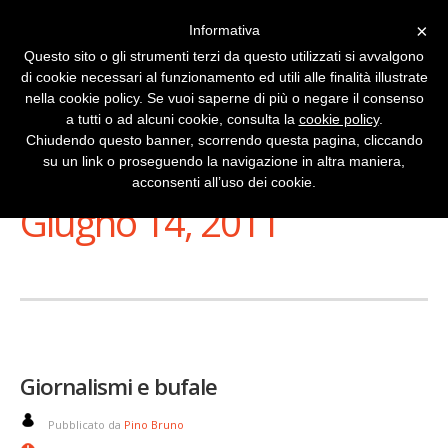
×
Informativa
Questo sito o gli strumenti terzi da questo utilizzati si avvalgono
di cookie necessari al funzionamento ed utili alle finalità illustrate
nella cookie policy. Se vuoi saperne di più o negare il consenso
a tutti o ad alcuni cookie, consulta la
cookie policy
.
Chiudendo questo banner, scorrendo questa pagina, cliccando
su un link o proseguendo la navigazione in altra maniera,
Stai Visualizzando
acconsenti all’uso dei cookie.
Giugno 14, 2011
Giornalismi e bufale
Pubblicato da
Pino Bruno