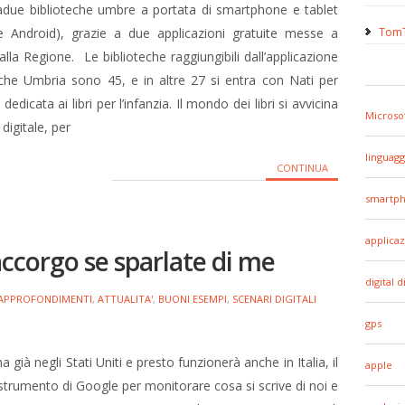
adue biblioteche umbre a portata di smartphone e tablet
e Android), grazie a due applicazioni gratuite messe a
TomT
lla Regione. Le biblioteche raggiungibili dall’applicazione
eche Umbria sono 45, e in altre 27 si entra con Nati per
 dedicata ai libri per l’infanzia. Il mondo dei libri si avvicina
Microso
 digitale, per
linguagg
CONTINUA
smartp
applicaz
ccorgo se sparlate di me
digital d
APPROFONDIMENTI
,
ATTUALITA'
,
BUONI ESEMPI
,
SCENARI DIGITALI
gps
a già negli Stati Uniti e presto funzionerà anche in Italia, il
apple
trumento di Google per monitorare cosa si scrive di noi e