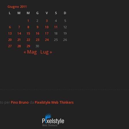
Giugno 2011
L
M
M
G
V
S
D
1
2
3
4
5
6
7
8
9
10
11
12
13
14
15
16
17
18
19
20
21
22
23
24
25
26
27
28
29
30
« Mag
Lug »
ato per
Pino Bruno
da
Pixelstyle Web Thinkers