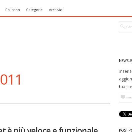
Chi sono
Categorie
Archivio
NEWSLE
Inseris
2011
aggior
tua cas
et è più veloce e funzionale
POST P