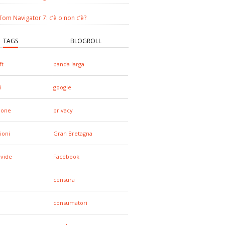
om Navigator 7: c’è o non c’è?
TAGS
BLOGROLL
ft
banda larga
i
google
hone
privacy
ioni
Gran Bretagna
ivide
Facebook
censura
consumatori