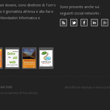
per dovere, sono direttore di Tom's
Sono presente anche sui
 il giornalista all'Ansa e alla Rai e
seguenti social networks :
per Mondadori Informatica e
 dal 2000
WordPress ospitato e tema cre
sono proprietà di Pino Bruno