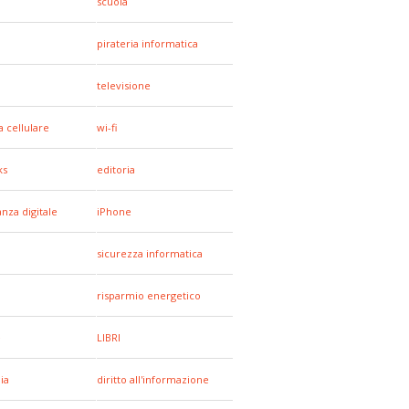
a
scuola
pirateria informatica
televisione
a cellulare
wi-fi
ks
editoria
anza digitale
iPhone
sicurezza informatica
risparmio energetico
e
LIBRI
ia
diritto all'informazione