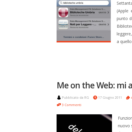
Settant
(Apple 
punto da
Bibliot
leggere,
a quello
Me on the Web: mi a
Pubblicato da RG
17 Giugno 2011
3 Commenti
Funzion
nuovo s