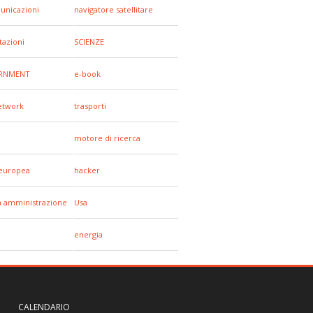
unicazioni
navigatore satellitare
tazioni
SCIENZE
RNMENT
e-book
network
trasporti
motore di ricerca
europea
hacker
a amministrazione
Usa
energia
CALENDARIO