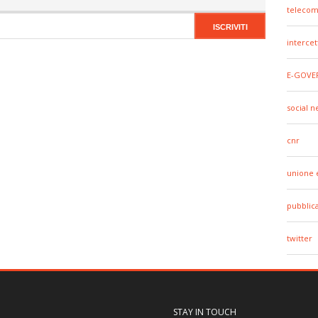
telecom
intercet
E-GOVE
social 
cnr
unione 
pubblic
twitter
STAY IN TOUCH