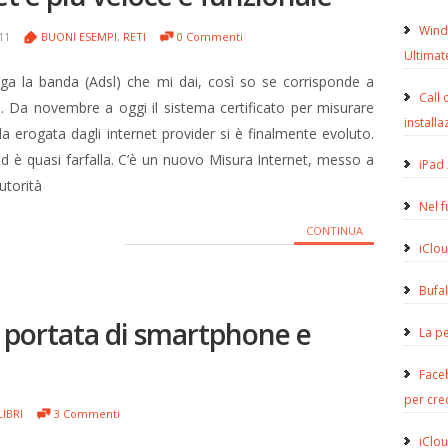
Wind
011
BUONI ESEMPI
,
RETI
0 Commenti
Ultimat
ga la banda (Adsl) che mi dai, così so se corrisponde a
Call 
o. Da novembre a oggi il sistema certificato per misurare
installa
a erogata dagli internet provider si è finalmente evoluto.
d è quasi farfalla. C’è un nuovo Misura Internet, messo a
iPad 
utorità
Nel 
CONTINUA
iClou
Bufa
 portata di smartphone e
La pe
Face
per cre
LIBRI
3 Commenti
iClou