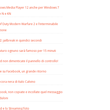
ows Media Player 12 anche per Windows 7
e N e KN
of Duty Modern Warfare 2 e l’interminabile
zione
2: jailbreak in quindici secondi
futuro ognuno sarà famoso per 15 minuti
d non dimenticate il pannello di controllo!
le su Facebook, un grande ritorno
cora nera di Italo Calvino
book, non copiate e incollate quel messaggio
duloni
d e lo Streaming foto