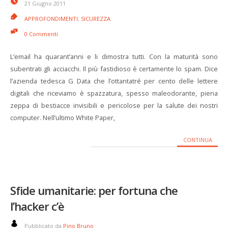
21 Giugno 2011
APPROFONDIMENTI
,
SICUREZZA
0 Commenti
L’email ha quarant’anni e li dimostra tutti. Con la maturità sono
subentrati gli acciacchi. Il più fastidioso è certamente lo spam. Dice
l’azienda tedesca G Data che l’ottantatré per cento delle lettere
digitali che riceviamo è spazzatura, spesso maleodorante, piena
zeppa di bestiacce invisibili e pericolose per la salute dei nostri
computer. Nell’ultimo White Paper,
CONTINUA
Sfide umanitarie: per fortuna che
l’hacker c’è
Pubblicato da
Pino Bruno