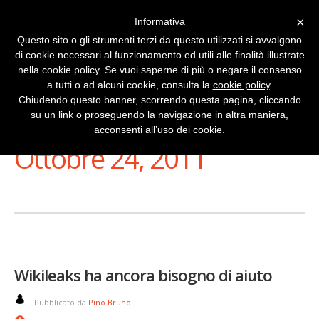
×
Informativa
Questo sito o gli strumenti terzi da questo utilizzati si avvalgono
di cookie necessari al funzionamento ed utili alle finalità illustrate
nella cookie policy. Se vuoi saperne di più o negare il consenso
a tutti o ad alcuni cookie, consulta la
cookie policy
.
Chiudendo questo banner, scorrendo questa pagina, cliccando
su un link o proseguendo la navigazione in altra maniera,
Stai Visualizzando
acconsenti all’uso dei cookie.
Ottobre 24, 2011
Wikileaks ha ancora bisogno di aiuto
Pubblicato da
Pino Bruno