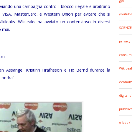
gps
viando una campagna contro il blocco illegale e arbitrario
 VISA, MasterCard, e Western Union per evitare che si
youtub
kileaks. Wikileaks ha avviato un contenzioso in diversi
SCIENZE
e mai.
privacy
consuma
tml
WikiLea
ulian Assange, Kristinn Hrafnsson e Fix Bernd durante la
 Londra
”.
econom
digital d
pubblic
e-book