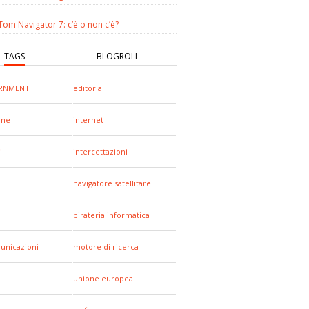
om Navigator 7: c’è o non c’è?
TAGS
BLOGROLL
RNMENT
editoria
one
internet
i
intercettazioni
navigatore satellitare
pirateria informatica
unicazioni
motore di ricerca
unione europea