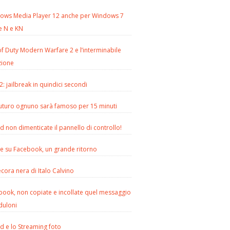
ows Media Player 12 anche per Windows 7
e N e KN
of Duty Modern Warfare 2 e l’interminabile
zione
2: jailbreak in quindici secondi
futuro ognuno sarà famoso per 15 minuti
d non dimenticate il pannello di controllo!
le su Facebook, un grande ritorno
cora nera di Italo Calvino
book, non copiate e incollate quel messaggio
duloni
d e lo Streaming foto