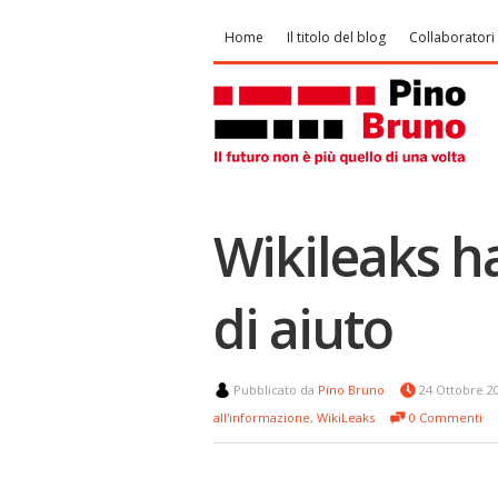
Home
Il titolo del blog
Collaboratori
Wikileaks h
di aiuto
Pubblicato da
Pino Bruno
24 Ottobre 2
all'informazione
,
WikiLeaks
0 Commenti