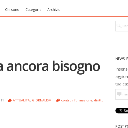
Chi sono
Categorie
Archivio
NEWSLE
a ancora bisogno
Inseris
aggior
tua cas
011
ATTUALITA'
,
GIORNALISMI
controinformazione
,
diritto
POST P