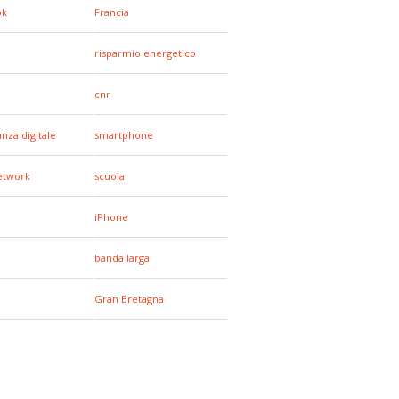
ok
Francia
risparmio energetico
cnr
anza digitale
smartphone
network
scuola
iPhone
banda larga
Gran Bretagna