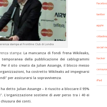
Facebo
twitter
apple
cittadin
ferenza stampa al Frontline Club di Londra
social 
ferenza stampa:
La mancanza di fondi frena Wikileaks,
hacker
 temporanea della pubblicazione dei cablogrammi
Per il sito creato da Julian Assange, il blocco messo
censura
 organizzazioni, ha costretto Wikileaks ad impegnarsi
di” per assicurarsi la sopravvivenza
.
iPad
ha detto Julian Assange – è riuscito a bloccare il 95%
”. L’organizzazione sostiene di aver perso tra i 40 ei
 chiusura dei conti.