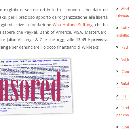
Wind
e migliaia di sostenitori in tutto il mondo – ho dato un
Ultimat
aks
, per il prezioso apporto dell’organizzazione alla libertà
Oggi mi scrive la fondazione
Wau-Holland-Stiftung
, che ha
Call 
i sapere che PayPal, Bank of America, VISA, MasterCard,
installa
are Julian Assange & C. e che
oggi alle 13.45 è prevista
sange
per denunciare il blocco finanziario di Wikileaks.
iPad 
Nel 
iClou
Bufa
La pe
Face
per cre
iClou