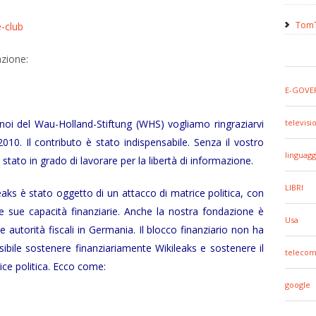
TomT
e-club
zione:
E-GOVE
 noi del Wau-Holland-Stiftung (WHS) vogliamo ringraziarvi
televisi
10. Il contributo è stato indispensabile. Senza il vostro
linguagg
stato in grado di lavorare per la libertà di informazione.
LIBRI
ks è stato oggetto di un attacco di matrice politica, con
e le sue capacità finanziarie. Anche la nostra fondazione è
Usa
 autorità fiscali in Germania. Il blocco finanziario non ha
ssibile sostenere finanziariamente Wikileaks e sostenere il
telecom
ce politica. Ecco come:
google