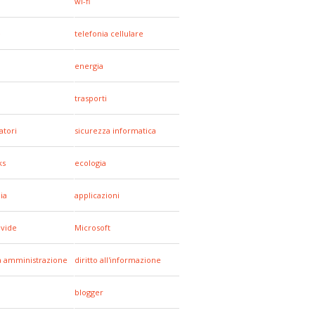
wi-fi
e
telefonia cellulare
energia
trasporti
tori
sicurezza informatica
ks
ecologia
ia
applicazioni
ivide
Microsoft
a amministrazione
diritto all'informazione
blogger