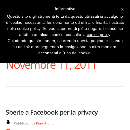
×
Informativa
Questo sito o gli strumenti terzi da questo utilizzati si avvalgono
di cookie necessari al funzionamento ed utili alle finalità illustrate
nella cookie policy. Se vuoi saperne di più o negare il consenso
a tutti o ad alcuni cookie, consulta la
cookie policy
.
Chiudendo questo banner, scorrendo questa pagina, cliccando
su un link o proseguendo la navigazione in altra maniera,
Stai Visualizzando
acconsenti all’uso dei cookie.
Novembre 11, 2011
Sberle a Facebook per la privacy
Pubblicato da
Pino Bruno