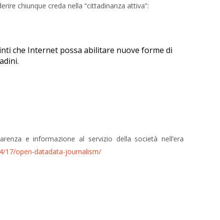
derire chiunque creda nella “cittadinanza attiva”:
nti che Internet possa abilitare nuove forme di
tadini.
enza e informazione al servizio della società nell’era
/04/17/open-datadata-journalism/