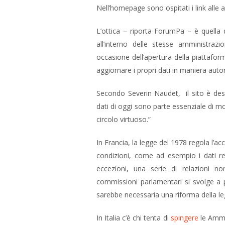
Nell’homepage sono ospitati i link alle 
L’ottica – riporta ForumPa – è quella 
all’interno delle stesse amministraz
occasione dell’apertura della piattafor
aggiornare i propri dati in maniera aut
Secondo Severin Naudet, il sito è destin
dati di oggi sono parte essenziale di mo
circolo virtuoso.”
In Francia, la legge del 1978 regola l’ac
condizioni, come ad esempio i dati rel
eccezioni, una serie di relazioni n
commissioni parlamentari si svolge a p
sarebbe necessaria una riforma della le
In Italia c’è chi tenta di
spingere
le Ammi