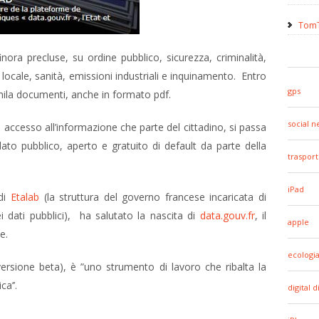
TomT
inora precluse, su ordine pubblico, sicurezza, criminalità,
locale, sanità, emissioni industriali e inquinamento. Entro
gps
tomila documenti, anche in formato pdf.
social 
accesso all’informazione che parte del cittadino, si passa
dato pubblico, aperto e gratuito di default da parte della
trasport
iPad
 di
Etalab
(la struttura del governo francese incaricata di
i dati pubblici), ha salutato la nascita di
data.gouv.fr
, il
apple
e.
ecologi
ersione beta), è ”uno strumento di lavoro che ribalta la
a’’.
digital d