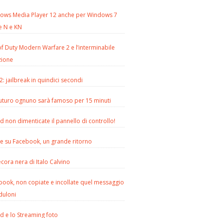
ows Media Player 12 anche per Windows 7
e N e KN
of Duty Modern Warfare 2 e l’interminabile
zione
2: jailbreak in quindici secondi
futuro ognuno sarà famoso per 15 minuti
d non dimenticate il pannello di controllo!
le su Facebook, un grande ritorno
cora nera di Italo Calvino
book, non copiate e incollate quel messaggio
duloni
d e lo Streaming foto