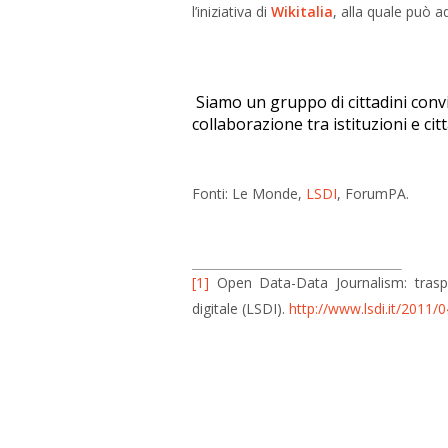
l’iniziativa di
Wikitalia
, alla quale può a
Siamo un gruppo di cittadini convi
collaborazione tra istituzioni e cit
Fonti: Le Monde,
LSDI
, ForumPA.
[1]
Open Data-Data Journalism: traspar
digitale (LSDI).
http://www.lsdi.it/2011