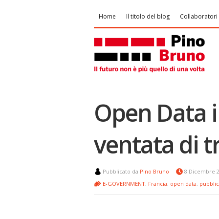
Home
Il titolo del blog
Collaboratori
Open Data i
ventata di 
Pubblicato da
Pino Bruno
8 Dicembre 
E-GOVERNMENT
,
Francia
,
open data
,
pubbli