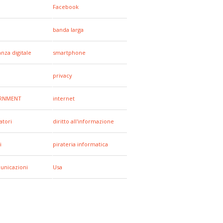
Facebook
banda larga
anza digitale
smartphone
privacy
RNMENT
internet
tori
diritto all'informazione
i
pirateria informatica
unicazioni
Usa