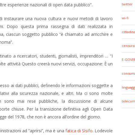
altre esperienze nazionali di open data pubblico”.
twitter
di instaurare una nuova cultura e nuovi metodi di lavoro
wi-fi
ioni. Dopo questa prima rassegna di dati realizzata in
cittadin
ma, ciascun soggetto pubblico “è chiamato ad arricchire e
onoma”.
censura
ato a ricercatori, studenti, giornalisti, imprenditori … “I
E-GOVE
lte attività Questo creerà nuovi servizi, occupazione: È un
consuma
cesso ai dati pubblici, definendo le informazioni soggette a
linguagg
ativi alla sicurezza nazionale, e altri. Ma ci sono molte
on sono mai rese pubbliche, la discussione di alcune
telecom
orte chiuse. Per la transizione definitiva agli Open Data
gge del 1978, che non è ancora all’ordine del giorno.
nistrazioni ad “aprirsi”, ma è una
fatica di Sìsifo
. Lodevole