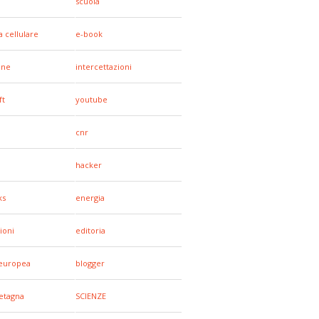
scuola
a cellulare
e-book
one
intercettazioni
ft
youtube
cnr
hacker
ks
energia
ioni
editoria
europea
blogger
etagna
SCIENZE