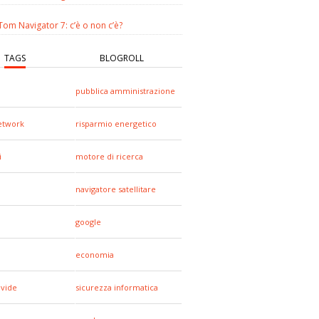
om Navigator 7: c’è o non c’è?
TAGS
BLOGROLL
pubblica amministrazione
network
risparmio energetico
i
motore di ricerca
navigatore satellitare
google
a
economia
ivide
sicurezza informatica