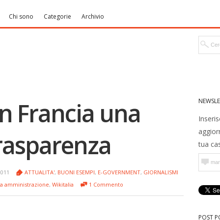
Chi sono
Categorie
Archivio
NEWSLE
n Francia una
Inseris
aggior
trasparenza
tua cas
2011
ATTUALITA'
,
BUONI ESEMPI
,
E-GOVERNMENT
,
GIORNALISMI
ca amministrazione
,
Wikitalia
1 Commento
POST P