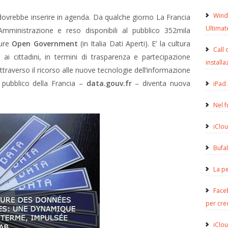
Wind
 dovrebbe inserire in agenda. Da qualche giorno La Francia
Ultimat
 Amministrazione e reso disponibili al pubblico 352mila
ure
Open Government
(in Italia Dati Aperti). E’ la cultura
Call 
ai cittadini, in termini di trasparenza e partecipazione
installa
ttraverso il ricorso alle nuove tecnologie dell’informazione
e pubblico della Francia –
data.gouv.fr
– diventa nuova
iPad 
Nel 
iClou
Bufa
La pe
Face
per cre
iClou