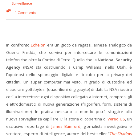
Surveillance
1 Commento
In confronto
Echelon
era un gioco da ragazzi, arnese analogico da
Guerra Fredda, che serviva per intercettare le comunicazioni
telefoniche oltre la Cortina di Ferro. Quello che la
National Security
Agency
(NSA) sta costruendo a Camp Williams, nello Utah, è
l’apoteosi dello spionaggio digitale e l’incubo per la privacy dei
cittadini. Un super computer mai visto, in grado di custodire ed
elaborare yottabytes (quadrilioni di gigabyte) di dati. La NSA riuscirà
così a intercettare ogni dispositivo collegato a Internet, compresi gli
elettrodomestici di nuova generazione (frigoriferi, forni, sistemi di
illuminazione). In pratica nessuno al mondo potrà sfuggire alla
nuova sorveglianza capillare. E’ la storia di copertina di
Wired US
, un
esclusivo reportage di
James Bamford
, giornalista investigativo e
scrittore, esperto di intelligence, autore del best seller “
The Shadow