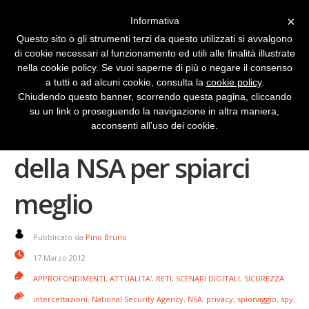
×
Informativa
Questo sito o gli strumenti terzi da questo utilizzati si avvalgono
di cookie necessari al funzionamento ed utili alle finalità illustrate
nella cookie policy. Se vuoi saperne di più o negare il consenso
a tutti o ad alcuni cookie, consulta la
cookie policy
.
Chiudendo questo banner, scorrendo questa pagina, cliccando
su un link o proseguendo la navigazione in altra maniera,
L’Immenso Fratello
acconsenti all’uso dei cookie.
della NSA per spiarci
meglio
Pubblicato da
Pino Bruno
17 Marzo 2012
APPROFONDIMENTI
,
ATTUALITA'
,
RETI
,
SCENARI DIGITALI
,
SICUREZZA
intercettazioni
,
National Security Agency
,
NSA
,
privacy
,
spionaggio
,
spy
,