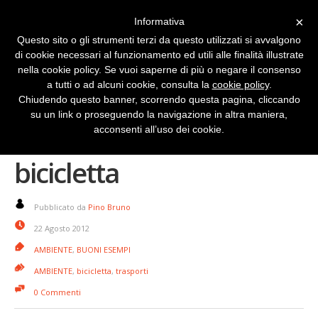
×
Informativa
Questo sito o gli strumenti terzi da questo utilizzati si avvalgono
di cookie necessari al funzionamento ed utili alle finalità illustrate
nella cookie policy. Se vuoi saperne di più o negare il consenso
a tutti o ad alcuni cookie, consulta la
cookie policy
.
Chiudendo questo banner, scorrendo questa pagina, cliccando
su un link o proseguendo la navigazione in altra maniera,
Detroit dall’auto alla
acconsenti all’uso dei cookie.
bicicletta
Pubblicato da
Pino Bruno
22 Agosto 2012
AMBIENTE
,
BUONI ESEMPI
AMBIENTE
,
bicicletta
,
trasporti
0 Commenti