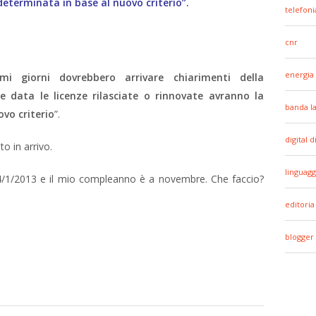
eterminata in base al nuovo criterio”.
telefoni
cnr
energia
mi giorni dovrebbero arrivare chiarimenti della
 data le licenze rilasciate o rinnovate avranno la
banda l
vo criterio
”.
digital d
o in arrivo.
linguagg
14/1/2013 e il mio compleanno è a novembre. Che faccio?
editoria
blogger