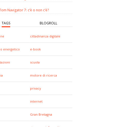
om Navigator 7: c’è o non c’è?
TAGS
BLOGROLL
one
cittadinanza digitale
io energetico
e-book
tazioni
scuola
ia
motore di ricerca
privacy
internet
Gran Bretagna