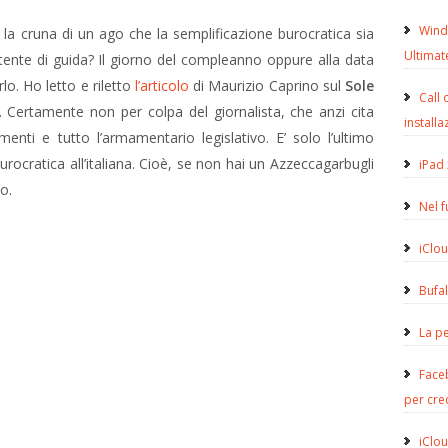
Wind
 la cruna di un ago che la semplificazione burocratica sia
Ultimat
ente di guida? Il giorno del compleanno oppure alla data
lo. Ho letto e riletto
l’articolo
di Maurizio Caprino sul
Sole
Call 
. Certamente non per colpa del giornalista, che anzi cita
installa
enti e tutto l’armamentario legislativo. E’ solo l’ultimo
rocratica all’italiana. Cioè, se non hai un Azzeccagarbugli
iPad 
o.
Nel 
iClou
Bufa
La pe
Face
per cre
iClou