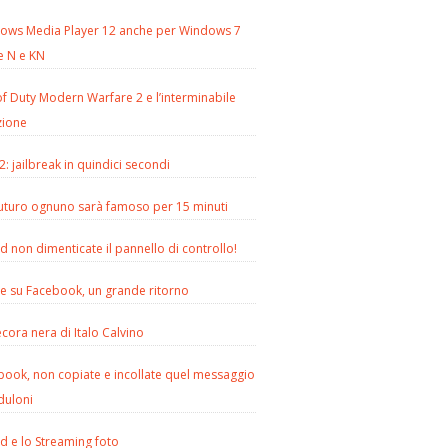
ows Media Player 12 anche per Windows 7
e N e KN
of Duty Modern Warfare 2 e l’interminabile
zione
2: jailbreak in quindici secondi
futuro ognuno sarà famoso per 15 minuti
d non dimenticate il pannello di controllo!
le su Facebook, un grande ritorno
cora nera di Italo Calvino
book, non copiate e incollate quel messaggio
duloni
d e lo Streaming foto