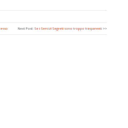
stesso
Next Post:
Se i Servizi Segreti sono troppo trasparenti
>>