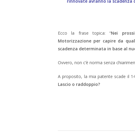
rinnovate avranno la scadenza d
Ecco la frase topica: “
Nei prossi
Motorizzazione per capire da quale
scadenza determinata in base al nuo
Ovvero, non c’è norma senza chiariment
A proposito, la mia patente scade il 
Lascio o raddoppio?