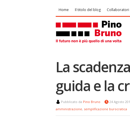
Home
Il titolo del blog
Collaboratori
La scadenza 
guida e la c
Pubblicato da
Pino Bruno
24 Agosto 20
amministrazione
,
semplificazione burocratica