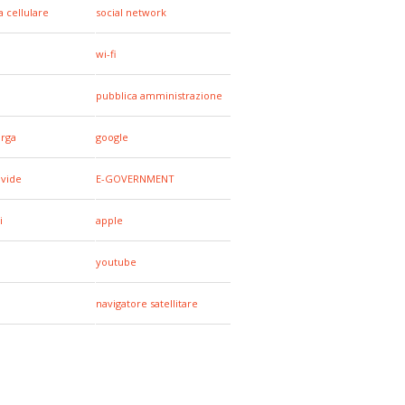
a cellulare
social network
wi-fi
pubblica amministrazione
arga
google
ivide
E-GOVERNMENT
i
apple
youtube
navigatore satellitare