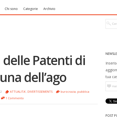
Chi sono
Categorie
Archivio
NEWSLE
delle Patenti di
Inseris
aggior
runa dell’ago
tua cas
12
ATTUALITA'
,
DIVERTISSEMENTS
burocrazia
,
pubblica
1 Commento
POST P