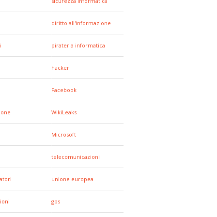
sicurezza informatica
diritto all'informazione
i
pirateria informatica
a
hacker
Facebook
hone
WikiLeaks
Microsoft
telecomunicazioni
tori
unione europea
ioni
gps