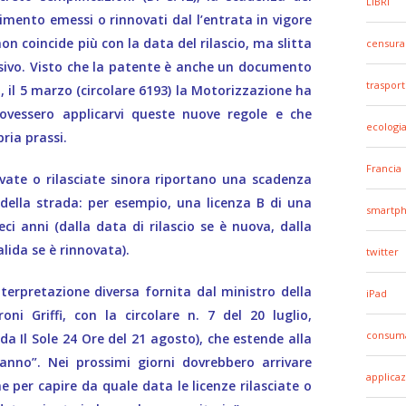
LIBRI
imento emessi o rinnovati dal l’entrata in vigore
on coincide più con la data del rilascio, ma slitta
censura
sivo. Visto che la patente è anche un documento
trasport
a, il 5 marzo (circolare 6193) la Motorizzazione ha
dovessero applicarvi queste nuove regole e che
ecologi
ria prassi.
Francia
vate o rilasciate sinora riportano una scadenza
della strada: per esempio, una licenza B di una
smartp
ci anni (dalla data di rilascio se è nuova, dalla
lida se è rinnovata).
twitter
nterpretazione diversa fornita dal ministro della
iPad
oni Griffi, con la circolare n. 7 del 20 luglio,
consuma
eda Il Sole 24 Ore del 21 agosto), che estende alla
anno”. Nei prossimi giorni dovrebbero arrivare
applicaz
 per capire da quale data le licenze rilasciate o