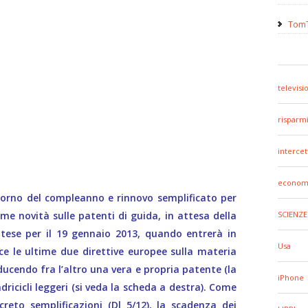
TomT
televisi
risparm
intercet
econom
giorno del compleanno e rinnovo semplificato per
ime novità sulle patenti di guida, in attesa della
SCIENZE
attese per il 19 gennaio 2013, quando entrerà in
Usa
sce le ultime due direttive europee sulla materia
oducendo fra l’altro una vera e propria patente (la
iPhone
ricicli leggeri (si veda la scheda a destra). Come
ecreto semplificazioni (Dl 5/12), la scadenza dei