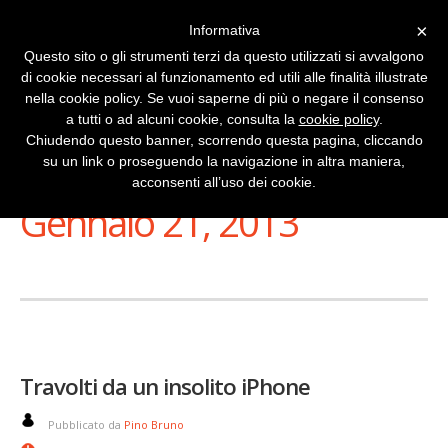
×
Informativa
Questo sito o gli strumenti terzi da questo utilizzati si avvalgono
di cookie necessari al funzionamento ed utili alle finalità illustrate
nella cookie policy. Se vuoi saperne di più o negare il consenso
a tutti o ad alcuni cookie, consulta la
cookie policy
.
Chiudendo questo banner, scorrendo questa pagina, cliccando
su un link o proseguendo la navigazione in altra maniera,
Stai Visualizzando
acconsenti all’uso dei cookie.
Gennaio 21, 2013
Travolti da un insolito iPhone
Pubblicato da
Pino Bruno