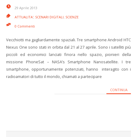
29 Aprile 2013
ATTUALITA'
,
SCENARI DIGITALI
,
SCIENZE
0 Commenti
Vecchiotti ma gagliardamente spaziali. Tre smartphone Android HTC
Nexus One sono stati in orbita dal 21 al 27 aprile. Sono i satelliti più
piccoli ed economici lanciati finora nello spazio, pionieri della
missione PhoneSat – NASA’s Smartphone Nanosatellite. I tre
smartphone, opportunamente potenziati, hanno interagito con i
radioamatori di tutto il mondo, chiamati a partecipare
CONTINUA