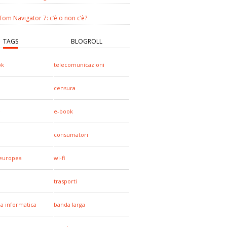
om Navigator 7: c’è o non c’è?
TAGS
BLOGROLL
ok
telecomunicazioni
censura
e
e-book
consumatori
europea
wi-fi
trasporti
za informatica
banda larga