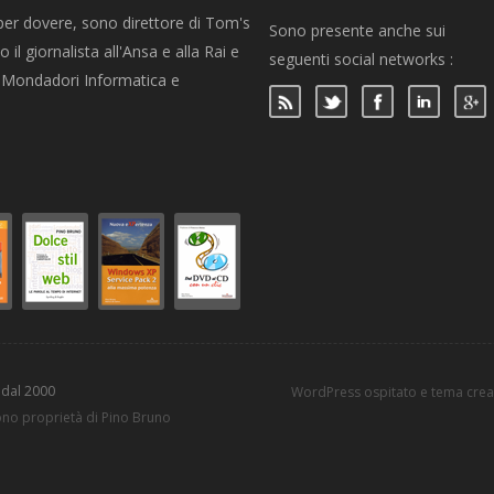
per dovere, sono direttore di Tom's
Sono presente anche sui
 il giornalista all'Ansa e alla Rai e
seguenti social networks :
per Mondadori Informatica e
 dal 2000
WordPress ospitato e tema cre
sono proprietà di Pino Bruno