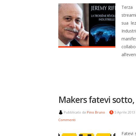
Terza 
streami
sua le
Industr
manif
collabo
all’eve
Makers fatevi sotto,
Pubblicato da
Pino Bruno
5 Aprile 2013
Commenti
Fatevi 