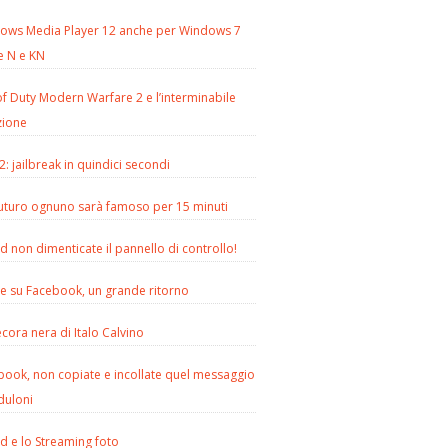
ows Media Player 12 anche per Windows 7
e N e KN
of Duty Modern Warfare 2 e l’interminabile
zione
2: jailbreak in quindici secondi
futuro ognuno sarà famoso per 15 minuti
d non dimenticate il pannello di controllo!
le su Facebook, un grande ritorno
cora nera di Italo Calvino
book, non copiate e incollate quel messaggio
duloni
d e lo Streaming foto