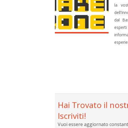
la vos
dell’In
dal Bas
espert
informa
esperi
Hai Trovato il nost
Iscriviti!
Vuoi essere aggiornato constantem