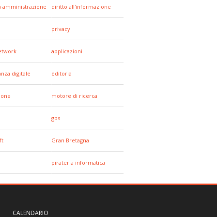
a amministrazione
diritto all'informazione
privacy
network
applicazioni
anza digitale
editoria
hone
motore di ricerca
gps
ft
Gran Bretagna
pirateria informatica
CALENDARIO