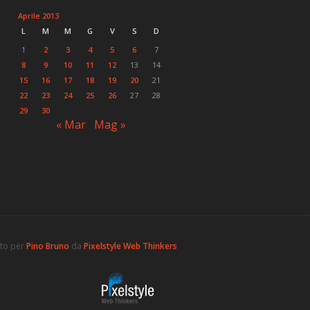
Aprile 2013
L
M
M
G
V
S
D
1
2
3
4
5
6
7
8
9
10
11
12
13
14
15
16
17
18
19
20
21
22
23
24
25
26
27
28
29
30
« Mar
Mag »
ato per
Pino Bruno
da
Pixelstyle Web Thinkers