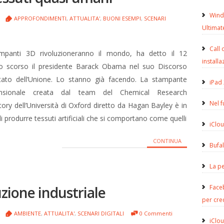
Wind
APPROFONDIMENTI
,
ATTUALITA'
,
BUONI ESEMPI
,
SCENARI
Ultimat
Call 
mpanti 3D rivoluzioneranno il mondo, ha detto il 12
installa
io scorso il presidente Barack Obama nel suo Discorso
stato dell’Unione. Lo stanno già facendo. La stampante
iPad 
ensionale creata dal team del Chemical Research
Nel 
ory dell’Università di Oxford diretto da Hagan Bayley è in
i produrre tessuti artificiali che si comportano come quelli
iClou
CONTINUA
Bufa
La pe
luzione industriale
Face
per cre
AMBIENTE
,
ATTUALITA'
,
SCENARI DIGITALI
0 Commenti
iClou