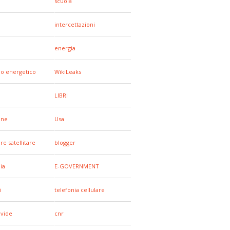
scuola
a
intercettazioni
energia
io energetico
WikiLeaks
LIBRI
one
Usa
re satellitare
blogger
ia
E-GOVERNMENT
i
telefonia cellulare
ivide
cnr