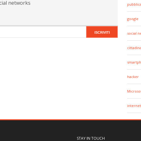
cial networks
pubblic
google
social 
cittadin
smartp
hacker
Microso
internet
STAY IN TOUCH