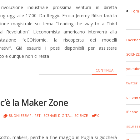
rivoluzione industriale prossima ventura in diretta
TomT
ng oggi alle 17.00. Da Reggio Emilia Jeremy Rifkin farà la
zione magistrale sul tema “Leading the way to a Third
ial Revolution”. L’economista americano interverrà alla
estazione “eCONomie, la riscoperta dei modelli
Facebo
rativi”. Già esauriti i posti disponibili per assistere
SCIENZE
nto e dunque non ci resta
youtub
CONTINUA
twitter
unione 
 c’è la Maker Zone
iPhone
BUONI ESEMPI
,
RETI
,
SCENARI DIGITALI
,
SCIENZE
0
sicurez
sotto, makers, perché a fine maggio in Puglia si giocherà