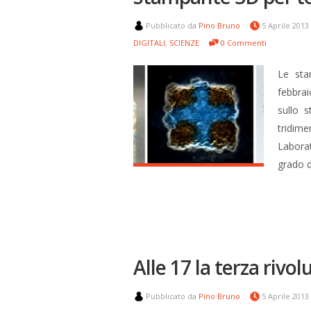
Pubblicato da
Pino Bruno
5 Aprile 2013
DIGITALI
,
SCIENZE
0 Commenti
Le sta
febbra
sullo 
tridim
Laborat
grado d
Alle 17 la terza rivo
Pubblicato da
Pino Bruno
5 Aprile 2013