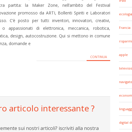
iPad
tra partita: la Maker Zone, nell’ambito del Festival
novazione promosso da ARTI, Bollenti Spiriti e Laboratori
ecologi
so. C’è posto per tutti: inventori, innovatori, creativi,
i o appassionati di elettronica, meccanica, robotica,
Francia
tica, design, autocostruzione. Qui si mettono in comune
risparm
enza, domande e
apple
CONTINUA
televisi
navigato
econom
ro articolo interessante ?
linguagg
digital d
ente sui nostri articoli? iscriviti alla nostra