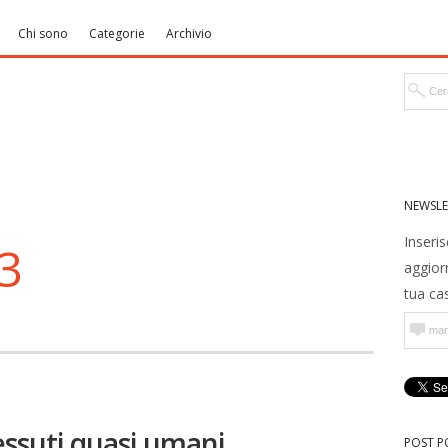
Chi sono
Categorie
Archivio
NEWSLE
Inseris
13
aggior
tua cas
ssuti quasi umani
POST P