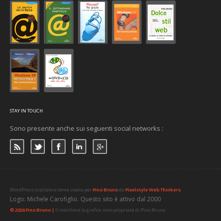
STAY IN TOUCH
Sono presente anche sui seguenti social networks :
WordPress ospitato e tema creato per
Pino Bruno
da
Pixelstyle Web Thinkers
Logo: Michele Carofiglio. Questo sito è attivo dal 2000
© 2026 Pino Bruno |
Il marchio e la grafica sono proprietà di Pino Bruno