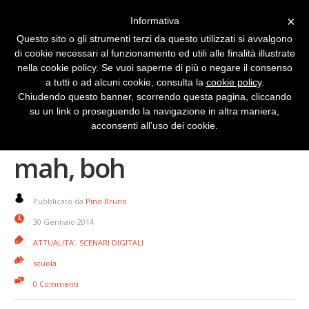
×
Informativa
Questo sito o gli strumenti terzi da questo utilizzati si avvalgono
di cookie necessari al funzionamento ed utili alle finalità illustrate
nella cookie policy. Se vuoi saperne di più o negare il consenso
a tutti o ad alcuni cookie, consulta la
cookie policy
.
Chiudendo questo banner, scorrendo questa pagina, cliccando
su un link o proseguendo la navigazione in altra maniera,
Scuola digitale? Sì, no,
acconsenti all’uso dei cookie.
mah, boh
Pubblicato da
Pino Bruno
30 Gennaio 2014
ATTUALITA'
,
SCENARI DIGITALI
scuola
0 Commenti