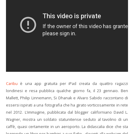
Caribu
è una app gratuita per iPad creata da quattro ragazzi
londinesi e resa pubblica qualche giorno fa, il 23 gennaio. Ben
Mallett, Philip Linnemann, Si Dhanak e Alvaro Sabido raccontano di
essersi ispirati a una fotografia che ha girato vorticosamente in rete
nel 2012. L’immagine, pubblicata dal blogger californiano David L.
Wagner, mostra un soldato statunitense seduto al tavolino di un
caffè, quasi certamente in un aeroporto. La didascalia dice che sta
leggendo un libro per bambini a suo figlio, davanti alla webcam del