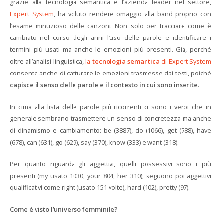
grazie alla tecnologia semantica e l’azienda leader nel settore,
Expert System
, ha voluto rendere omaggio alla band proprio con
l’esame minuzioso delle canzoni. Non solo per tracciare come è
cambiato nel corso degli anni l’uso delle parole e identificare i
termini più usati ma anche le emozioni più presenti. Già, perché
oltre all’analisi linguistica,
la
tecnologia semantica
di Expert System
consente anche di catturare le emozioni trasmesse dai testi, poiché
capisce il senso delle parole e il contesto in cui sono inserite
.
In cima alla lista delle parole più ricorrenti ci sono i verbi che in
generale sembrano trasmettere un senso di concretezza ma anche
di dinamismo e cambiamento: be (3887), do (1066), get (788), have
(678), can (631), go (629), say (370), know (333) e want (318).
Per quanto riguarda gli aggettivi, quelli possessivi sono i più
presenti (my usato 1030, your 804, her 310); seguono poi aggettivi
qualificativi come right (usato 151 volte), hard (102), pretty (97).
Come è visto l’universo femminile?