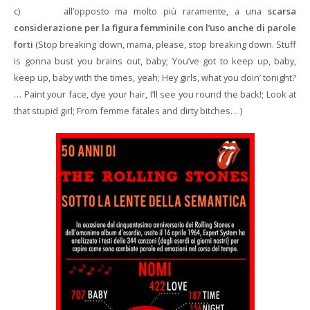
c) all’opposto ma molto più raramente, a una
scarsa
considerazione per la figura femminile con l’uso anche di parole
forti
(Stop breaking down, mama, please, stop breaking down. Stuff
is gonna bust you brains out, baby; You’ve got to keep up, baby,
keep up, baby with the times, yeah; Hey girls, what you doin’ tonight?
… Paint your face, dye your hair, I’ll see you round the back!; Look at
that stupid girl; From femme fatales and dirty bitches… )