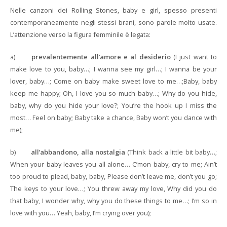
Nelle canzoni dei Rolling Stones, baby e girl, spesso presenti
contemporaneamente negli stessi brani, sono parole molto usate.
L’attenzione verso la figura femminile è legata:
a)
prevalentemente all’amore e al desiderio
(I just want to
make love to you, baby…; I wanna see my girl…; I wanna be your
lover, baby…; Come on baby make sweet love to me…;Baby, baby
keep me happy; Oh, I love you so much baby…; Why do you hide,
baby, why do you hide your love?; You’re the hook up I miss the
most… Feel on baby; Baby take a chance, Baby won’t you dance with
me);
b)
all’abbandono, alla nostalgia
(Think back a little bit baby…;
When your baby leaves you all alone… C’mon baby, cry to me; Ain’t
too proud to plead, baby, baby, Please don’t leave me, don’t you go;
The keys to your love…; You threw away my love, Why did you do
that baby, I wonder why, why you do these things to me…; I’m so in
love with you… Yeah, baby, I’m crying over you);