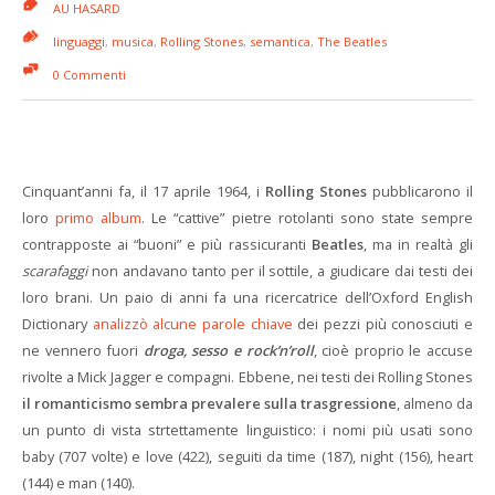
AU HASARD
linguaggi
,
musica
,
Rolling Stones
,
semantica
,
The Beatles
0 Commenti
Cinquant’anni fa, il 17 aprile 1964, i
Rolling Stones
pubblicarono il
loro
primo album
. Le “cattive” pietre rotolanti sono state sempre
contrapposte ai “buoni” e più rassicuranti
Beatles
, ma in realtà gli
scarafaggi
non andavano tanto per il sottile, a giudicare dai testi dei
loro brani. Un paio di anni fa una ricercatrice dell’Oxford English
Dictionary
analizzò alcune parole chiave
dei pezzi più conosciuti e
ne vennero fuori
droga, sesso e rock’n’roll
, cioè proprio le accuse
rivolte a Mick Jagger e compagni. Ebbene, nei testi dei Rolling Stones
il romanticismo sembra prevalere sulla trasgressione
, almeno da
un punto di vista strtettamente linguistico: i nomi più usati sono
baby (707 volte) e love (422), seguiti da time (187), night (156), heart
(144) e man (140).