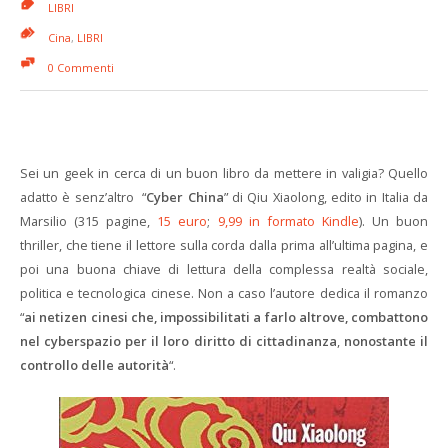
LIBRI
Cina
,
LIBRI
0 Commenti
Sei un geek in cerca di un buon libro da mettere in valigia? Quello
adatto è senz’altro “
Cyber China
” di Qiu Xiaolong, edito in Italia da
Marsilio (315 pagine,
15 euro
;
9,99 in formato Kindle
). Un buon
thriller, che tiene il lettore sulla corda dalla prima all’ultima pagina, e
poi una buona chiave di lettura della complessa realtà sociale,
politica e tecnologica cinese. Non a caso l’autore dedica il romanzo
“
ai netizen cinesi che, impossibilitati a farlo altrove,
combattono
nel cyberspazio per il loro diritto di cittadinanza
,
nonostante il
controllo delle autorità
“.