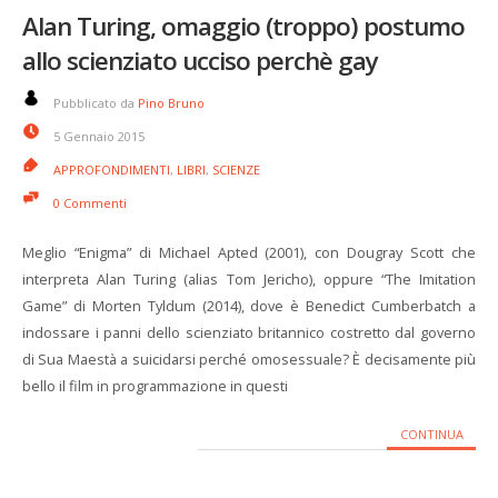
Alan Turing, omaggio (troppo) postumo
allo scienziato ucciso perchè gay
Pubblicato da
Pino Bruno
5 Gennaio 2015
APPROFONDIMENTI
,
LIBRI
,
SCIENZE
0 Commenti
Meglio “Enigma” di Michael Apted (2001), con Dougray Scott che
interpreta Alan Turing (alias Tom Jericho), oppure “The Imitation
Game” di Morten Tyldum (2014), dove è Benedict Cumberbatch a
indossare i panni dello scienziato britannico costretto dal governo
di Sua Maestà a suicidarsi perché omosessuale? È decisamente più
bello il film in programmazione in questi
CONTINUA