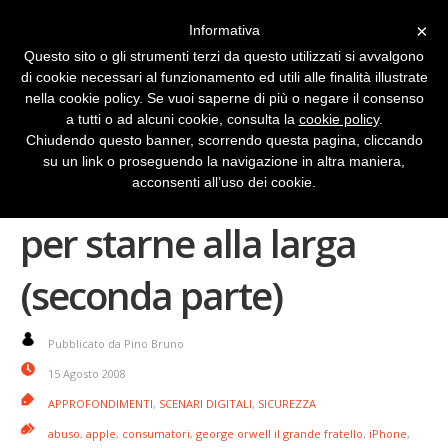
×
Informativa
Questo sito o gli strumenti terzi da questo utilizzati si avvalgono
di cookie necessari al funzionamento ed utili alle finalità illustrate
nella cookie policy. Se vuoi saperne di più o negare il consenso
a tutti o ad alcuni cookie, consulta la
cookie policy
.
Chiudendo questo banner, scorrendo questa pagina, cliccando
su un link o proseguendo la navigazione in altra maniera,
iPhone: un motivo in più
acconsenti all’uso dei cookie.
per starne alla larga
(seconda parte)
Pubblicato da Pino Bruno
15 Agosto 2008
APPROFONDIMENTI
,
SCENARI DIGITALI
,
SICUREZZA
abuso
,
apple
,
consumatori
,
george orwell il grande fratello
,
iPhone
,