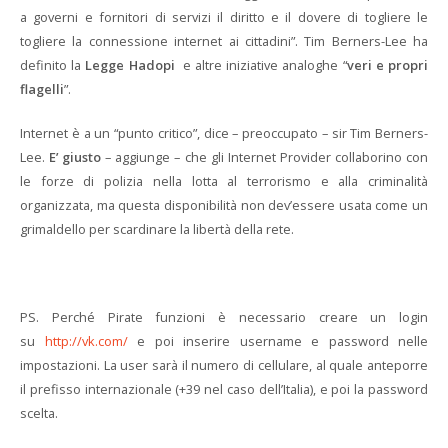
a governi e fornitori di servizi il diritto e il dovere di togliere le
togliere la connessione internet ai cittadini”. Tim Berners-Lee ha
definito la
Legge Hadopi
e altre iniziative analoghe “
veri e propri
flagelli
”.
Internet è a un “punto critico”, dice – preoccupato – sir Tim Berners-
Lee.
E’ giusto
– aggiunge – che gli Internet Provider collaborino con
le forze di polizia nella lotta al terrorismo e alla criminalità
organizzata, ma questa disponibilità non dev’essere usata come un
grimaldello per scardinare la libertà della rete.
PS. Perché Pirate funzioni è necessario creare un login
su
http://vk.com/
e poi inserire username e password nelle
impostazioni. La user sarà il numero di cellulare, al quale anteporre
il prefisso internazionale (+39 nel caso dell’Italia), e poi la password
scelta.