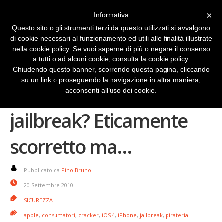
×
Informativa
Questo sito o gli strumenti terzi da questo utilizzati si avvalgono
di cookie necessari al funzionamento ed utili alle finalità illustrate
nella cookie policy. Se vuoi saperne di più o negare il consenso
a tutti o ad alcuni cookie, consulta la
cookie policy
.
Chiudendo questo banner, scorrendo questa pagina, cliccando
su un link o proseguendo la navigazione in altra maniera,
iOS 4.1: crack senza
acconsenti all’uso dei cookie.
jailbreak? Eticamente
scorretto ma…
Pubblicato da
Pino Bruno
20 Settembre 2010
SICUREZZA
apple
,
consumatori
,
cracker
,
iOS 4
,
iPhone
,
jailbreak
,
pirateria