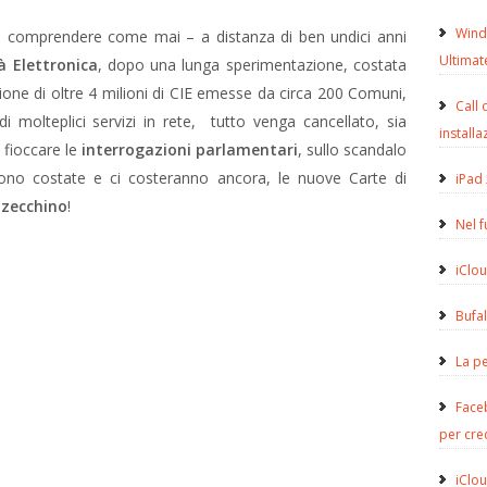
Wind
icile comprendere come mai – a distanza di ben undici anni
Ultimat
à Elettronica
, dopo una lunga sperimentazione, costata
ione di oltre 4 milioni di CIE emesse da circa 200 Comuni,
Call 
di molteplici servizi in rete, tutto venga cancellato, sia
installa
 fioccare le
interrogazioni parlamentari
, sullo scandalo
 sono costate e ci costeranno ancora, le nuove Carte di
iPad 
 zecchino
!
Nel 
iClou
Bufa
La pe
Face
per cre
iClou