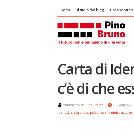
Home
Il titolo del blog
Collaboratori
Carta di Ide
c’è di che e
Pubblicato da
Pino Bruno
15 Giugno 2
identità elettronica
,
pubblica amministrazione
,