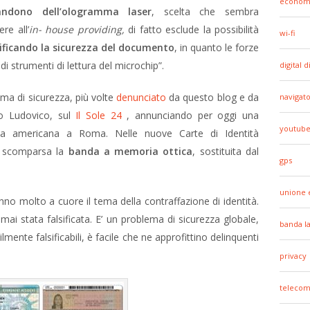
econom
andono dell’ologramma laser
, scelta che sembra
re all’
in- house providing,
di fatto esclude la possibilità
wi-fi
ificando la sicurezza del documento
, in quanto le forze
di strumenti di lettura del microchip”.
digital d
ema di sicurezza, più volte
denunciato
da questo blog e da
navigato
co Ludovico, sul
Il Sole 24
, annunciando per oggi una
youtub
ata americana a Roma. Nelle nuove Carte di Identità
 è scomparsa la
banda a memoria ottica
, sostituita dal
gps
unione 
no molto a cuore il tema della contraffazione di identità.
ai stata falsificata. E’ un problema di sicurezza globale,
banda l
mente falsificabili, è facile che ne approfittino delinquenti
privacy
telecom