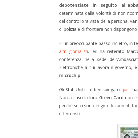
depotenziate in seguito all’abb
determinata dalla volontà di non ricorre
del controllo ‘a vista’ della persona, v
an
di polizia e di frontiera non dispongono 
E’ un preoccupante passo indietro, in t
altri giornalisti
. Ieri ha reiterato Mar
conferenza nella sede dell’Ambasci
Elettroniche a cui lavora il governo,
microchip
.
Gli Stati Uniti – è ben spiegato
qui
– han
Non a caso la loro
Green Card
non è m
perché se ci sono in giro documenti facil
e terroristi.