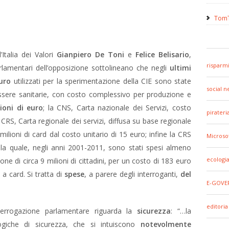
TomT
Italia dei Valori
Gianpiero De Toni
e
Felice Belisario
,
risparm
rlamentari dell’opposizione sottolineano che negli
ultimi
euro
utilizzati per la sperimentazione della CIE sono state
social 
tessere sanitarie, con costo complessivo per produzione e
ioni di euro
; la CNS, Carta nazionale dei Servizi, costo
pirateri
 CRS, Carta regionale dei servizi, diffusa su base regionale
8 milioni di card dal costo unitario di 15 euro; infine la CRS
Microso
 la quale, negli anni 2001-2011, sono stati spesi almeno
ecologi
ne di circa 9 milioni di cittadini, per un costo di 183 euro
 a card. Si tratta di
spese
, a parere degli interroganti,
del
E-GOVE
editoria
nterrogazione parlamentare riguarda la
sicurezza
: “…la
logiche di sicurezza, che si intuiscono
notevolmente