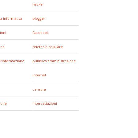
hacker
za informatica
blogger
ioni
Facebook
one
telefonia cellulare
all'informazione
pubblica amministrazione
internet
censura
hone
intercettazioni