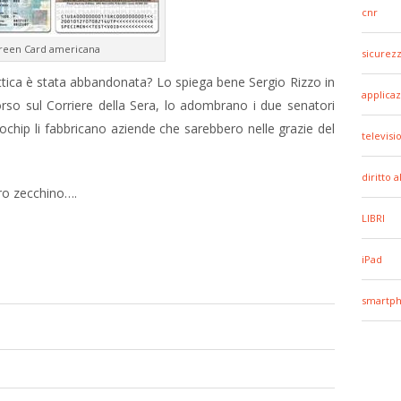
cnr
reen Card americana
sicurez
ttica è stata abbandonata? Lo spiega bene Sergio Rizzo in
applicaz
so sul Corriere della Sera, lo adombrano i due senatori
crochip li fabbricano aziende che sarebbero nelle grazie del
televisi
diritto 
oro zecchino….
LIBRI
iPad
smartp