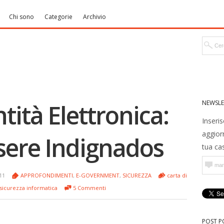
Chi sono
Categorie
Archivio
NEWSLE
ntità Elettronica:
Inseris
aggior
ssere Indignados
tua cas
011
APPROFONDIMENTI
,
E-GOVERNMENT
,
SICUREZZA
carta di
sicurezza informatica
5 Commenti
POST P