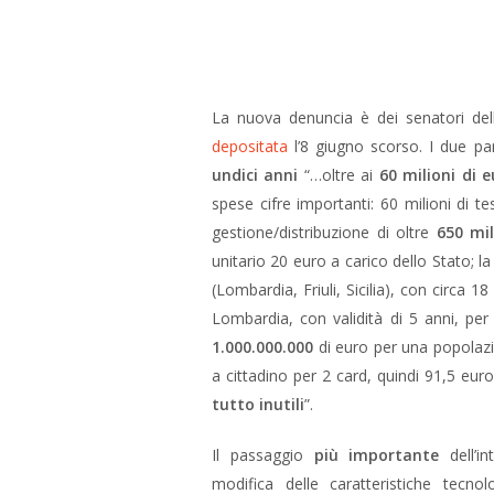
La nuova denuncia è dei senatori dell’
depositata
l’8 giugno scorso. I due pa
undici anni
“…oltre ai
60 milioni di 
spese cifre importanti: 60 milioni di 
gestione/distribuzione di oltre
650 mil
unitario 20 euro a carico dello Stato; la
(Lombardia, Friuli, Sicilia), con circa 1
Lombardia, con validità di 5 anni, per
1.000.000.000
di euro per una popolazio
a cittadino per 2 card, quindi 91,5 euro
tutto inutili
”.
Il passaggio
più importante
dell’i
modifica delle caratteristiche tecno