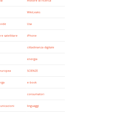
ia
motore di ricerca
WikiLeaks
ivide
Usa
re satellitare
iPhone
e
cittadinanza digitale
energia
europea
SCIENZE
arga
e-book
consumatori
unicazioni
linguaggi