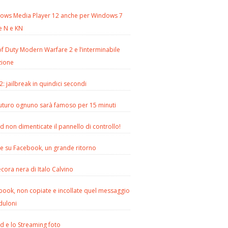
ows Media Player 12 anche per Windows 7
e N e KN
of Duty Modern Warfare 2 e l’interminabile
zione
2: jailbreak in quindici secondi
futuro ognuno sarà famoso per 15 minuti
d non dimenticate il pannello di controllo!
le su Facebook, un grande ritorno
cora nera di Italo Calvino
book, non copiate e incollate quel messaggio
duloni
d e lo Streaming foto