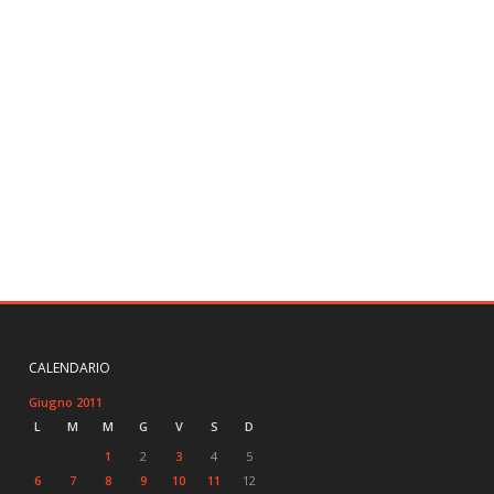
CALENDARIO
Giugno 2011
L
M
M
G
V
S
D
1
2
3
4
5
6
7
8
9
10
11
12