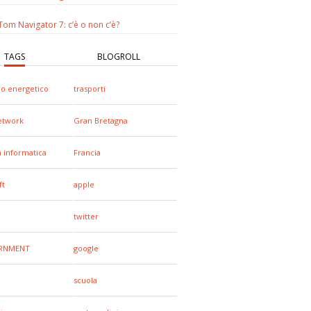
om Navigator 7: c’è o non c’è?
TAGS
BLOGROLL
io energetico
trasporti
network
Gran Bretagna
a informatica
Francia
ft
apple
a
twitter
RNMENT
google
scuola