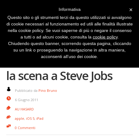
×
Informativa
Questo sito o gli strumenti terzi da questo utilizzati si avvalgono
di cookie necessari al funzionamento ed utili alle finalità illustrate
nella cookie policy. Se vuoi saperne di più o negare il consenso
a tutti o ad alcuni cookie, consulta la
cookie policy
.
Chiudendo questo banner, scorrendo questa pagina, cliccando
su un link o proseguendo la navigazione in altra maniera,
iOS 5: Simon Pierro ruba
acconsenti all’uso dei cookie.
la scena a Steve Jobs
Pubblicato da
Pino Bruno
6 Giugno 2011
AU HASARD
apple
,
iOS 5
,
iPad
0 Commenti