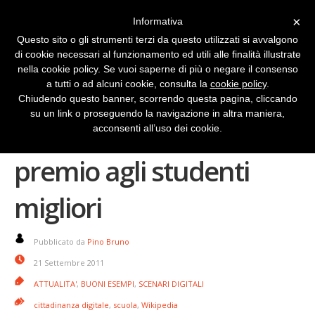
×
Informativa
Questo sito o gli strumenti terzi da questo utilizzati si avvalgono
di cookie necessari al funzionamento ed utili alle finalità illustrate
nella cookie policy. Se vuoi saperne di più o negare il consenso
a tutti o ad alcuni cookie, consulta la
cookie policy
.
Chiudendo questo banner, scorrendo questa pagina, cliccando
su un link o proseguendo la navigazione in altra maniera,
Autori in Wikipedia: un
acconsenti all’uso dei cookie.
premio agli studenti
migliori
Pubblicato da
Pino Bruno
21 Settembre 2011
ATTUALITA'
,
BUONI ESEMPI
,
SCENARI DIGITALI
cittadinanza digitale
,
scuola
,
Wikipedia