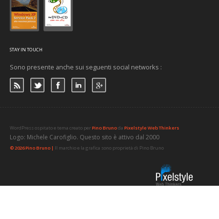
STAY IN TOUCH
Sono presente anche sui seguenti social networks :
WordPress ospitato e tema creato per
Pino Bruno
da
Pixelstyle Web Thinkers
Logo: Michele Carofiglio. Questo sito è attivo dal 2000
© 2026 Pino Bruno |
Il marchio e la grafica sono proprietà di Pino Bruno