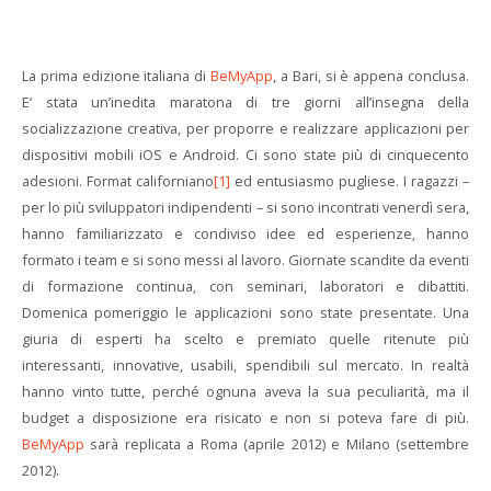
La prima edizione italiana di
BeMyApp
, a Bari, si è appena conclusa.
E’ stata un’inedita maratona di tre giorni all’insegna della
socializzazione creativa, per proporre e realizzare applicazioni per
dispositivi mobili iOS e Android. Ci sono state più di cinquecento
adesioni. Format californiano
[1]
ed entusiasmo pugliese. I ragazzi –
per lo più sviluppatori indipendenti – si sono incontrati venerdì sera,
hanno familiarizzato e condiviso idee ed esperienze, hanno
formato i team e si sono messi al lavoro. Giornate scandite da eventi
di formazione continua, con seminari, laboratori e dibattiti.
Domenica pomeriggio le applicazioni sono state presentate. Una
giuria di esperti ha scelto e premiato quelle ritenute più
interessanti, innovative, usabili, spendibili sul mercato. In realtà
hanno vinto tutte, perché ognuna aveva la sua peculiarità, ma il
budget a disposizione era risicato e non si poteva fare di più.
BeMyApp
sarà replicata a Roma (aprile 2012) e Milano (settembre
2012).