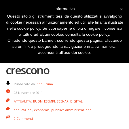
×
Informativa
Questo sito o gli strumenti terzi da questo utilizzati si avvalgono
di cookie necessari al funzionamento ed utili alle finalità illustrate
nella cookie policy. Se vuoi saperne di più o negare il consenso
a tutti o ad alcuni cookie, consulta la
cookie policy
.
Chiudendo questo banner, scorrendo questa pagina, cliccando
su un link o proseguendo la navigazione in altra maniera,
BeMyApp piccoli geni
acconsenti all’uso dei cookie.
crescono
Pubblicato da
Pino Bruno
28 Novembre 2011
ATTUALITA'
,
BUONI ESEMPI
,
SCENARI DIGITALI
applicazioni
,
economia
,
pubblica amministrazione
0 Commenti