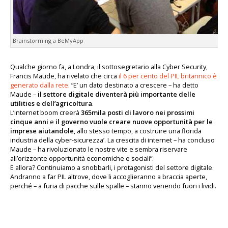
Brainstorming a BeMyApp
Qualche giorno fa, a Londra, il sottosegretario alla Cyber Security,
Francis Maude, ha rivelato che circa
il 6 per cento del PIL britannico è
generato dalla rete
. ”E’ un dato destinato a crescere – ha detto
Maude –
il settore digitale diventerà più importante delle
utilities e dell’agricoltura
.
L’internet boom creerà
365mila posti di lavoro nei prossimi
cinque anni
e
il governo vuole creare nuove opportunità per le
imprese aiutandole
, allo stesso tempo, a costruire una florida
industria della cyber-sicurezza’. La crescita di internet – ha concluso
Maude – ha rivoluzionato le nostre vite e sembra riservare
all’orizzonte opportunità economiche e sociali”.
E allora? Continuiamo a snobbarli, i protagonisti del settore digitale.
Andranno a far PIL altrove, dove li accoglieranno a braccia aperte,
perché – a furia di pacche sulle spalle – stanno venendo fuori i lividi.