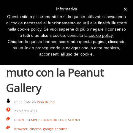
×
Informativa
Questo sito o gli strumenti terzi da questo utilizzati si avvalgono
di cookie necessari al funzionamento ed utili alle finalità illustrate
nella cookie policy. Se vuoi saperne di più o negare il consenso
a tutti o ad alcuni cookie, consulta la
cookie policy
.
Chiudendo questo banner, scorrendo questa pagina, cliccando
su un link o proseguendo la navigazione in altra maniera,
Dai voce al cinema
acconsenti all’uso dei cookie.
muto con la Peanut
Gallery
Pubblicato da
Pino Bruno
20 Marzo 2013
BUONI ESEMPI
,
SCENARI DIGITALI
,
SCIENZE
browser
,
cinema
,
google chrome