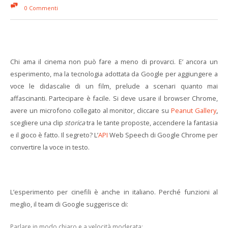
0 Commenti
Chi ama il cinema non può fare a meno di provarci. E’ ancora un
esperimento, ma la tecnologia adottata da Google per aggiungere a
voce le didascalie di un film, prelude a scenari quanto mai
affascinanti. Partecipare è facile. Si deve usare il browser Chrome,
avere un microfono collegato al monitor, cliccare su
Peanut Gallery
,
scegliere una clip
storica
tra le tante proposte, accendere la fantasia
e il gioco è fatto. Il segreto? L’
API
Web Speech di Google Chrome per
convertire la voce in testo.
L’esperimento per cinefili è anche in italiano. Perché funzioni al
meglio, il team di Google suggerisce di:
Parlare in modo chiaro e a velocità moderata;