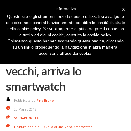
×
Informativa
Questo sito o gli strumenti terzi da questo utilizzati si avvalgono
di cookie necessari al funzionamento ed utili alle finalità illustrate
nella cookie policy. Se vuoi saperne di più o negare il consenso
a tutti o ad alcuni cookie, consulta la
cookie policy
.
Chiudendo questo banner, scorrendo questa pagina, cliccando
su un link o proseguendo la navigazione in altra maniera,
Gli smartphone sono
acconsenti all’uso dei cookie.
vecchi, arriva lo
smartwatch
Pubblicato da
Pino Bruno
23 Marzo 2013
SCENARI DIGITALI
il futuro non è più quello di una volta
,
smartwatch