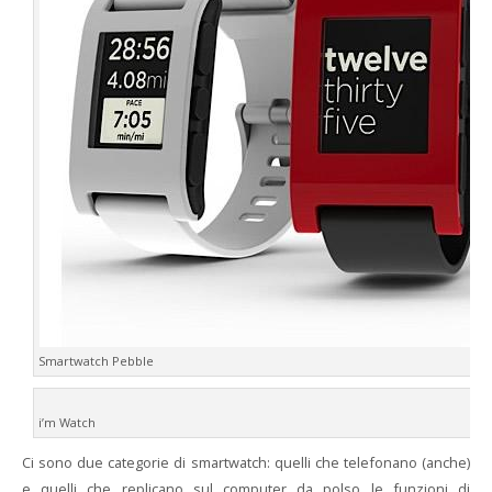
Smartwatch Pebble
i’m Watch
Ci sono due categorie di smartwatch: quelli che telefonano (anche)
e quelli che replicano sul computer da polso le funzioni di