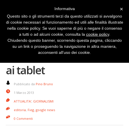
×
Informativa
Questo sito o gli strumenti terzi da questo utilizzati si avvalgono
di cookie necessari al funzionamento ed utili alle finalità illustrate
nella cookie policy. Se vuoi saperne di più o negare il consenso
a tutti o ad alcuni cookie, consulta la
cookie policy
.
Chiudendo questo banner, scorrendo questa pagina, cliccando
su un link o proseguendo la navigazione in altra maniera,
Google News si adatta
acconsenti all’uso dei cookie.
ai tablet
Pubblicato da
Pino Bruno
1 Marzo 2013
ATTUALITA'
,
GIORNALISMI
editoria
,
Fieg
,
google news
0 Commenti