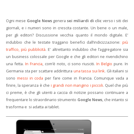
Ogni mese
Google News
genera
sei miliardi di clic
verso i siti dei
giornali, e i numeri sono in crescita costante. Un bene o un male,
per gli editori? Discussione vecchia quanto il mondo digitale. E’
indubbio che le testate traggano benefici dall’indicizzazione:
più
traffico, più pubblicità
. E’ altrettanto indubbio che l’aggregatore sia
un business colossale per Google e che gli editori ne rivendichino
una fetta.
In Francia
, com’è noto, ci sono riusciti.
In Belgio
pure. In
Germania sta per scattare addirittura
una tassa sui link
. Gli italiani si
sono
messi in coda
per fare come in Francia. Comunque vada a
finire, la speranza è che
i grandi non mangino i piccoli
. Quel che più
ci preme, è che gli utenti a caccia di notizie possano continuare a
frequentare lo straordinario strumento
Google News
, che intanto si
trasforma e si adatta ai tablet.