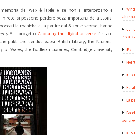
Wind
emoria del web è labile e se non si intercettano e
Ultimat
in rete, si possono perdere pezzi importanti della Storia.
occati le maniche e, a partire dal 6 aprile scorso, hanno
Call 
entali
. Il progetto
Capturing the digital universe
è stato
installa
eche pubbliche dei due paesi: British Library, the National
ry of Wales, the Bodleian Libraries, Cambridge University
iPad 
Nel 
iClou
Bufa
La pe
Face
per cre
iClou