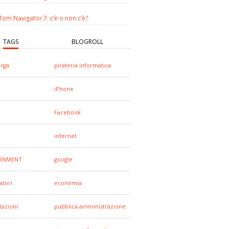
om Navigator 7: c’è o non c’è?
TAGS
BLOGROLL
arga
pirateria informatica
iPhone
Facebook
internet
RNMENT
google
tori
economia
tazioni
pubblica amministrazione