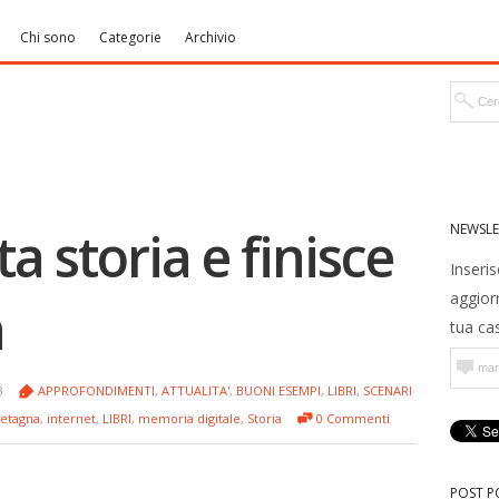
Chi sono
Categorie
Archivio
NEWSLE
a storia e finisce
Inseris
aggior
a
tua cas
13
APPROFONDIMENTI
,
ATTUALITA'
,
BUONI ESEMPI
,
LIBRI
,
SCENARI
etagna
,
internet
,
LIBRI
,
memoria digitale
,
Storia
0 Commenti
POST P