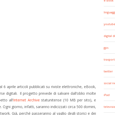
e-book
linguagg
youtub
digital d
gps
trasport
twitter
social 
l 6 aprile articoli pubblicati su riviste elettroniche, eBook,
orse digitali. Il progetto prevede di salvare dall’oblio molte
iPad
tto all’
Internet Archive
statunitense (10 MB per sito), e
Ogni giorno, infatti, saranno indicizzati circa 500 domini,
televisi
twork. Già, perché passeranno al vaglio degli storici e dei