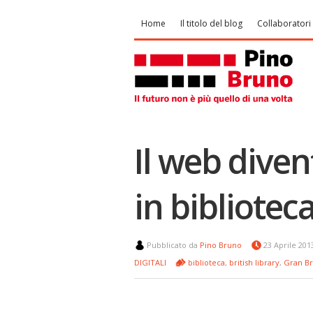
Home
Il titolo del blog
Collaboratori
Il web divent
in bibliotec
Pubblicato da
Pino Bruno
23 Aprile 20
DIGITALI
biblioteca
,
british library
,
Gran Br