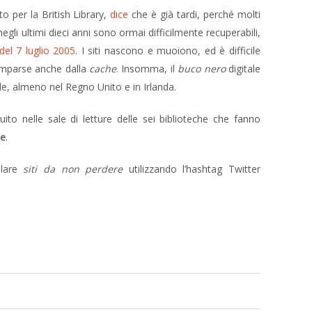
o per la British Library,
dice
che è già tardi, perché molti
egli ultimi dieci anni sono ormai difficilmente recuperabili,
del 7 luglio 2005
. I siti nascono e muoiono, ed è difficile
comparse anche dalla
cache
. Insomma, il
buco nero
digitale
e, almeno nel Regno Unito e in Irlanda.
tuito nelle sale di letture delle sei biblioteche che fanno
se
.
alare
siti da non perdere
utilizzando l’hashtag Twitter