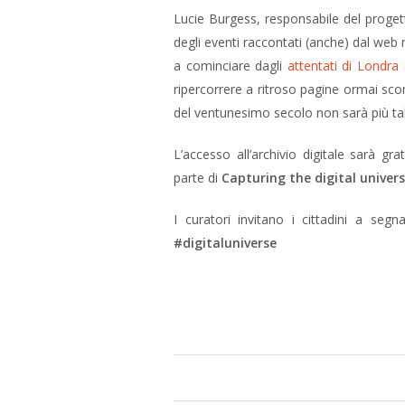
Lucie Burgess, responsabile del progett
degli eventi raccontati (anche) dal web n
a cominciare dagli
attentati di Londra 
ripercorrere a ritroso pagine ormai s
del ventunesimo secolo non sarà più tal
L’accesso all’archivio digitale sarà gra
parte di
Capturing the digital univer
I curatori invitano i cittadini a segn
#digitaluniverse