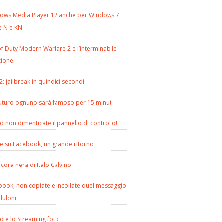
ows Media Player 12 anche per Windows 7
e N e KN
of Duty Modern Warfare 2 e l’interminabile
zione
2: jailbreak in quindici secondi
futuro ognuno sarà famoso per 15 minuti
d non dimenticate il pannello di controllo!
le su Facebook, un grande ritorno
cora nera di Italo Calvino
book, non copiate e incollate quel messaggio
duloni
d e lo Streaming foto