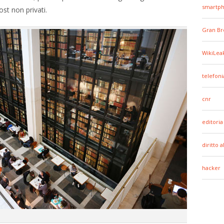
smartp
ost non privati.
Gran Br
WikiLea
telefoni
cnr
editoria
diritto 
hacker