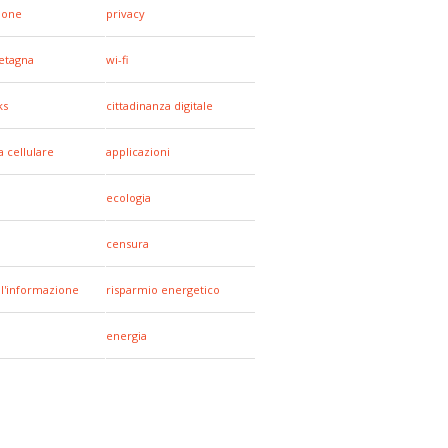
hone
privacy
etagna
wi-fi
ks
cittadinanza digitale
a cellulare
applicazioni
ecologia
censura
all'informazione
risparmio energetico
energia