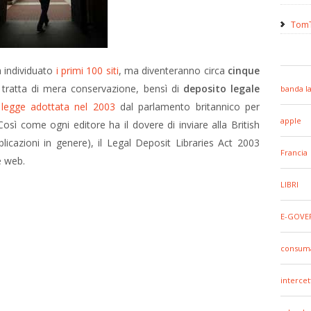
TomT
à individuato
i primi 100 siti
, ma diventeranno circa
cinque
i tratta di mera conservazione, bensì di
deposito legale
banda l
legge adottata nel 2003
dal parlamento britannico per
apple
Così come ogni editore ha il dovere di inviare alla British
bblicazioni in genere), il Legal Deposit Libraries Act 2003
Francia
e web.
LIBRI
E-GOVE
consuma
intercet