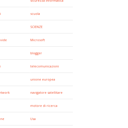
sicurezza informatica
i
scuola
e
SCIENZE
ivide
Microsoft
blogger
i
telecomunicazioni
unione europea
network
navigatore satellitare
motore di ricerca
one
Usa