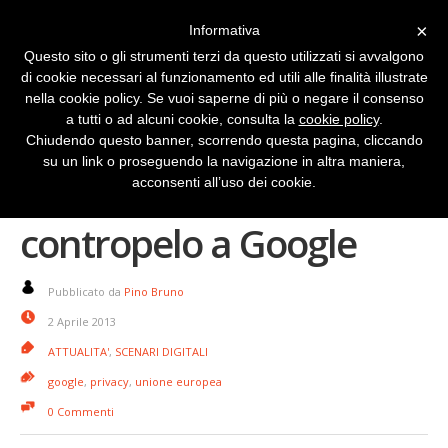
×
Informativa
Questo sito o gli strumenti terzi da questo utilizzati si avvalgono
di cookie necessari al funzionamento ed utili alle finalità illustrate
nella cookie policy. Se vuoi saperne di più o negare il consenso
a tutti o ad alcuni cookie, consulta la
cookie policy
.
Chiudendo questo banner, scorrendo questa pagina, cliccando
su un link o proseguendo la navigazione in altra maniera,
Privacy, l’Europa fa il
acconsenti all’uso dei cookie.
contropelo a Google
Pubblicato da
Pino Bruno
2 Aprile 2013
ATTUALITA'
,
SCENARI DIGITALI
google
,
privacy
,
unione europea
0 Commenti