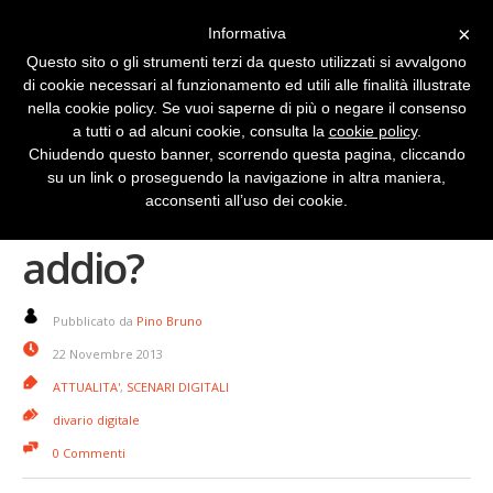
×
Informativa
Questo sito o gli strumenti terzi da questo utilizzati si avvalgono
di cookie necessari al funzionamento ed utili alle finalità illustrate
nella cookie policy. Se vuoi saperne di più o negare il consenso
a tutti o ad alcuni cookie, consulta la
cookie policy
.
Chiudendo questo banner, scorrendo questa pagina, cliccando
su un link o proseguendo la navigazione in altra maniera,
“Vecchi” Internet Café
acconsenti all’uso dei cookie.
addio?
Pubblicato da
Pino Bruno
22 Novembre 2013
ATTUALITA'
,
SCENARI DIGITALI
divario digitale
0 Commenti