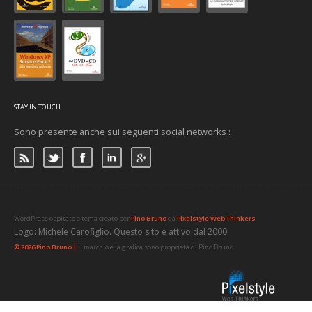
STAY IN TOUCH
Sono presente anche sui seguenti social networks :
WordPress ospitato e tema creato per
Pino Bruno
da
Pixelstyle Web Thinkers
Logo: Michele Carofiglio. Questo sito è attivo dal 2000
© 2026 Pino Bruno |
Il marchio e la grafica sono proprietà di Pino Bruno