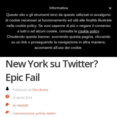
×
Informativa
Questo sito o gli strumenti terzi da questo utilizzati si avvalgono
di cookie necessari al funzionamento ed utili alle finalità illustrate
nella cookie policy. Se vuoi saperne di più o negare il consenso
a tutti o ad alcuni cookie, consulta la
cookie policy
.
Chiudendo questo banner, scorrendo questa pagina, cliccando
su un link o proseguendo la navigazione in altra maniera,
Le foto della Polizia di
acconsenti all’uso dei cookie.
New York su Twitter?
Epic Fail
Pubblicato da
Pino Bruno
23 Aprile 2014
AU HASARD
comunicazione
,
polizia
,
twitter