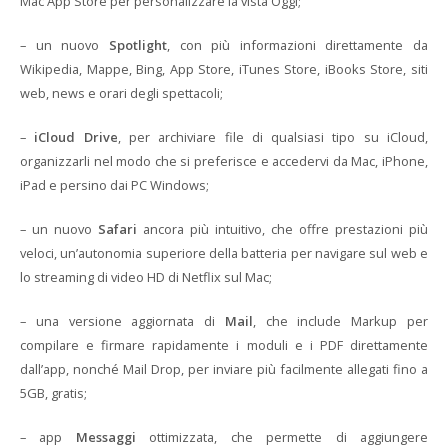
Mac App Store per personalizzare la vista Oggi;
– un nuovo
Spotlight
, con più informazioni direttamente da
Wikipedia, Mappe, Bing, App Store, iTunes Store, iBooks Store, siti
web, news e orari degli spettacoli;
–
iCloud Drive
, per archiviare file di qualsiasi tipo su iCloud,
organizzarli nel modo che si preferisce e accedervi da Mac, iPhone,
iPad e persino dai PC Windows;
– un nuovo
Safari
ancora più intuitivo, che offre prestazioni più
veloci, un’autonomia superiore della batteria per navigare sul web e
lo streaming di video HD di Netflix sul Mac;
– una versione aggiornata di
Mail
, che include Markup per
compilare e firmare rapidamente i moduli e i PDF direttamente
dall’app, nonché Mail Drop, per inviare più facilmente allegati fino a
5GB, gratis;
– app
Messaggi
ottimizzata, che permette di aggiungere