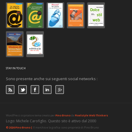
STAY IN TOUCH
Sono presente anche sui seguenti social networks :
WordPress ospitato e tema creato per
Pino Bruno
da
Pixelstyle Web Thinkers
Logo: Michele Carofiglio. Questo sito è attivo dal 2000
© 2026 Pino Bruno |
Il marchio e la grafica sono proprietà di Pino Bruno