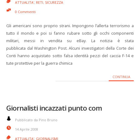
ATTUALITA'
,
RETI
,
SICUREZZA
0 Commenti
Gli americani sono proprio strani. Impongono l’allerta terrorismo a
tutto il mondo e poi si fanno rubare sotto gli occhi componenti
militari, messi in vendita su eBay. La notizia è stata
pubblicata dal Washington Post. Alcuni investigatori della Corte dei
Conti hanno acquistato sotto falsa identità pezzi del caccia F-14 e
tute protettive per la guerra chimica
CONTINUA
Giornalisti incazzati punto com
Pubblicato da Pino Bruno
14 Aprile 2008
ATTUALITA'
,
GIORNALISMI