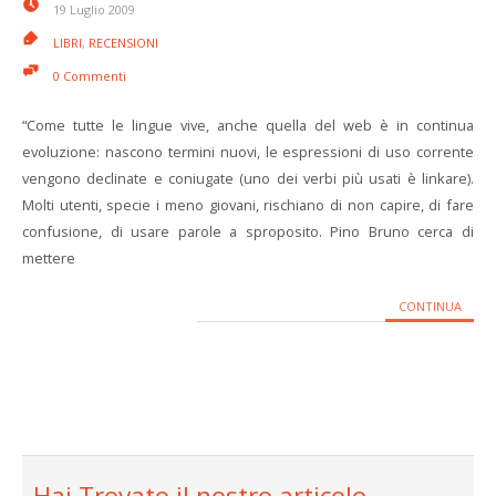
19 Luglio 2009
LIBRI
,
RECENSIONI
0 Commenti
“Come tutte le lingue vive, anche quella del web è in continua
evoluzione: nascono termini nuovi, le espressioni di uso corrente
vengono declinate e coniugate (uno dei verbi più usati è linkare).
Molti utenti, specie i meno giovani, rischiano di non capire, di fare
confusione, di usare parole a sproposito. Pino Bruno cerca di
mettere
CONTINUA
Hai Trovato il nostro articolo