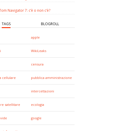
om Navigator 7: c’è o non c’è?
TAGS
BLOGROLL
apple
i
WikiLeaks
censura
a cellulare
pubblica amministrazione
intercettazioni
re satellitare
ecologia
ivide
google