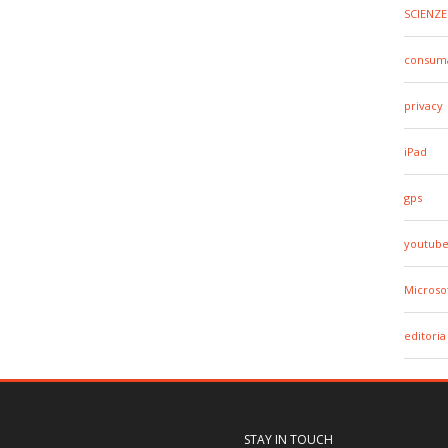
SCIENZE
consuma
privacy
iPad
gps
youtub
Microso
editoria
STAY IN TOUCH