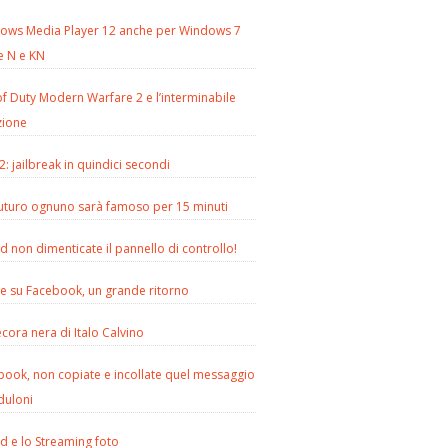
ows Media Player 12 anche per Windows 7
e N e KN
of Duty Modern Warfare 2 e l’interminabile
zione
2: jailbreak in quindici secondi
futuro ognuno sarà famoso per 15 minuti
d non dimenticate il pannello di controllo!
le su Facebook, un grande ritorno
cora nera di Italo Calvino
book, non copiate e incollate quel messaggio
duloni
d e lo Streaming foto