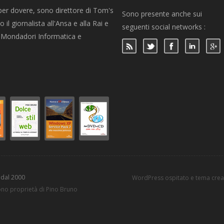
per dovere, sono direttore di Tom's
Sono presente anche sui
 il giornalista all'Ansa e alla Rai e
seguenti social networks :
per Mondadori Informatica e
 dal 2000
WordPress ospitato e tema cre
sono proprietà di Pino Bruno