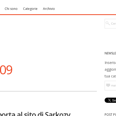
Chi sono
Categorie
Archivio
NEWSLE
Inseris
009
aggior
tua cas
rta al sito di Sarkozy.
POST P