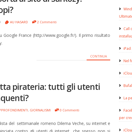
opi?
Wind
Ultimat
09
AU HASARD
2 Commenti
Call 
u Google France (http://www.google.fr/). Il primo risultato
installa
y.
iPad 
CONTINUA
Nel 
iClou
ta pirateria: tutti gli utenti
Bufa
nquenti?
La pe
PPROFONDIMENTI
,
GIORNALISMI
0 Commenti
Face
per cre
nalista del settimanale romeno Dilema Veche, su internet e
iClou
minciata contro gli utenti di internet, che spesso non si