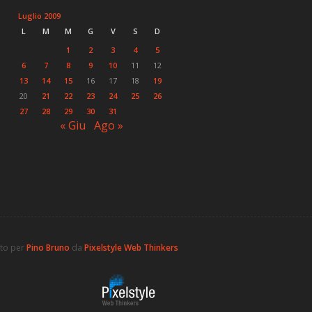
Luglio 2009
L
M
M
G
V
S
D
1
2
3
4
5
6
7
8
9
10
11
12
13
14
15
16
17
18
19
20
21
22
23
24
25
26
27
28
29
30
31
« Giu
Ago »
ato per
Pino Bruno
da
Pixelstyle Web Thinkers