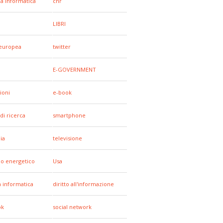
za informatica
cnr
LIBRI
europea
twitter
E-GOVERNMENT
ioni
e-book
di ricerca
smartphone
ia
televisione
io energetico
Usa
a informatica
diritto all'informazione
ok
social network