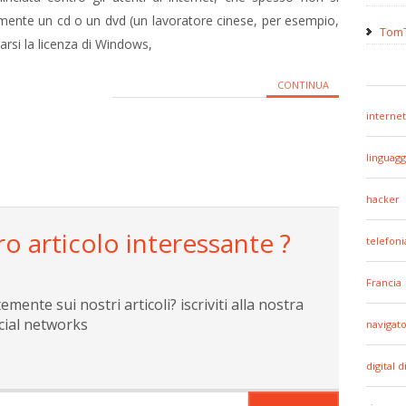
ente un cd o un dvd (un lavoratore cinese, per esempio,
TomT
rsi la licenza di Windows,
CONTINUA
internet
linguagg
hacker
ro articolo interessante ?
telefoni
Francia
ente sui nostri articoli? iscriviti alla nostra
cial networks
navigato
digital d