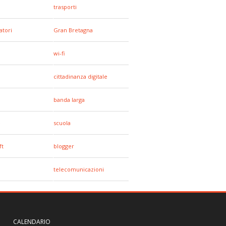
trasporti
tori
Gran Bretagna
wi-fi
cittadinanza digitale
banda larga
e
scuola
ft
blogger
telecomunicazioni
CALENDARIO