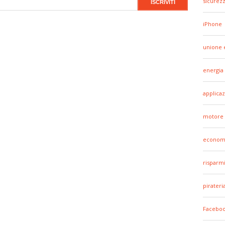
sicurez
iPhone
unione 
energia
applicaz
motore 
econom
risparm
pirateri
Facebo