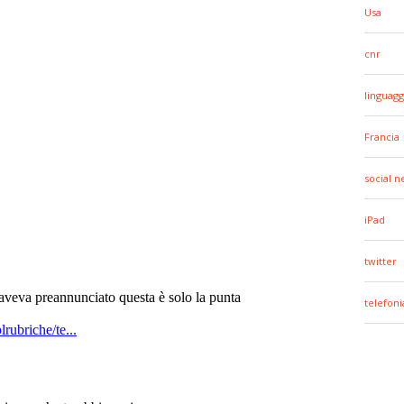
Usa
cnr
linguagg
Francia
social 
iPad
twitter
telefoni