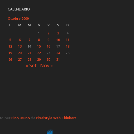
CALENDARIO
Ottobre 2009
L
M
M
G
V
S
D
1
2
3
4
5
6
7
8
9
10
11
12
13
14
15
16
17
18
19
20
21
22
23
24
25
26
27
28
29
30
31
« Set
Nov »
ato per
Pino Bruno
da
Pixelstyle Web Thinkers