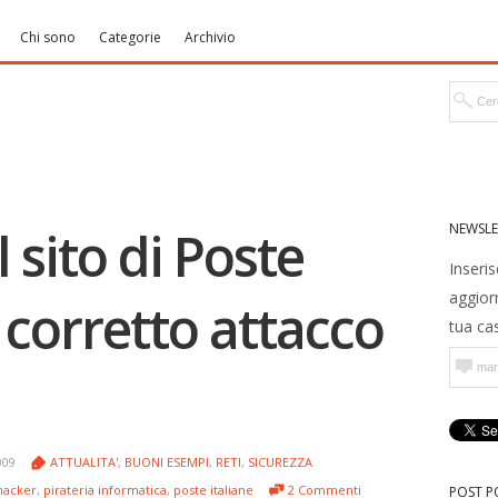
Chi sono
Categorie
Archivio
NEWSLE
l sito di Poste
Inseris
aggior
 corretto attacco
tua cas
009
ATTUALITA'
,
BUONI ESEMPI
,
RETI
,
SICUREZZA
hacker
,
pirateria informatica
,
poste italiane
2 Commenti
POST P