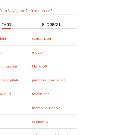
om Navigator 7: c’è o non c’è?
TAGS
BLOGROLL
ioni
consumatori
ok
e-book
unicazioni
Microsoft
anza digitale
pirateria informatica
RNMENT
televisione
motore di ricerca
economia