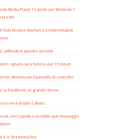
ows Media Player 12 anche per Windows 7
e N e KN
of Duty Modern Warfare 2 e l’interminabile
zione
2: jailbreak in quindici secondi
futuro ognuno sarà famoso per 15 minuti
d non dimenticate il pannello di controllo!
le su Facebook, un grande ritorno
cora nera di Italo Calvino
book, non copiate e incollate quel messaggio
duloni
d e lo Streaming foto