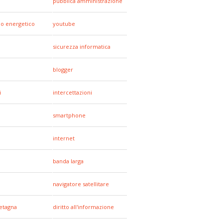
pubblica amministrazione
io energetico
youtube
sicurezza informatica
blogger
i
intercettazioni
smartphone
internet
a
banda larga
navigatore satellitare
etagna
diritto all'informazione