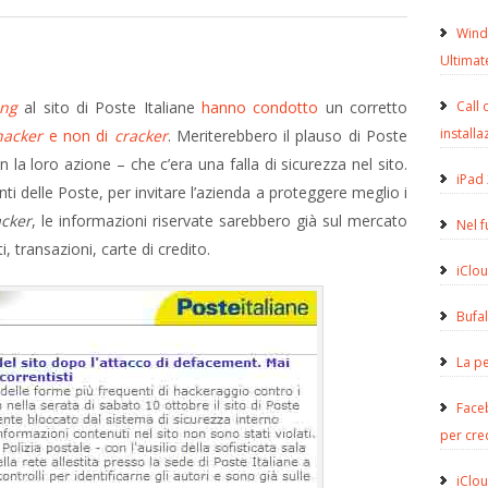
Wind
Ultimat
ing
al sito di Poste Italiane
hanno condotto
un corretto
Call 
installa
hacker
e non di
cracker
.
Meriterebbero il plauso di Poste
la loro azione – che c’era una falla di sicurezza nel sito.
iPad 
ti delle Poste, per invitare l’azienda a proteggere meglio i
acker
, le informazioni riservate sarebbero già sul mercato
Nel 
i, transazioni, carte di credito.
iClou
Bufa
La pe
Face
per cre
iClou