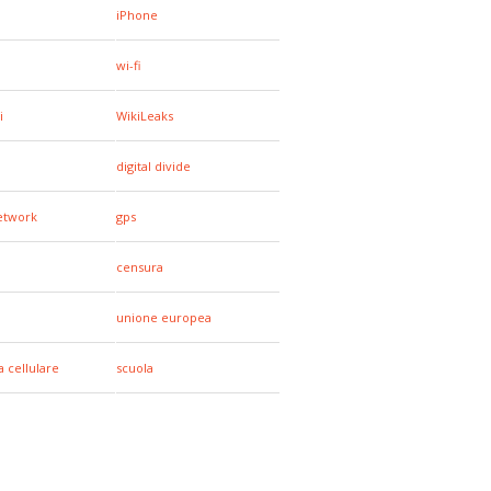
iPhone
wi-fi
i
WikiLeaks
digital divide
network
gps
censura
unione europea
a cellulare
scuola