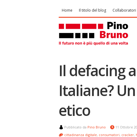
Home
Il titolo del blog
Collaboratori
Il defacing a
Italiane? Un
etico
Pubblicato da
Pino Bruno
11 Ottobre 2
cittadinanza digitale
,
consumatori
,
cracker
,