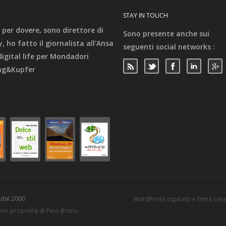
STAY IN TOUCH
 per dovere, sono direttore di
Sono presente anche sui
 ho fatto il giornalista all'Ansa
seguenti social networks :
 digital life per Mondadori
ing&Kupfer
 dal 2000
WordPress ospitato e tema cre
sono proprietà di Pino Bruno