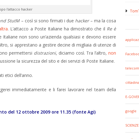
opo l'attacco hacker
TomT
and StutM
– così si sono firmati i due
hacker
– ma la cosa
altra
. L’attacco a Poste Italiane ha dimostrato che il
Re è
e Italiane non sono un’azienda qualsiasi e devono essere
applicaz
’altro, si apprestano a gestire decine di migliaia di utenze di
ono permettersi
distrazioni
, diciamo così. Tra l’altro,
non
Facebo
ssione la sicurezza del sito e dei servizi di Poste Italiane.
telecom
rati etici dell’anno.
cittadin
aggerei immediatamente e li farei lavorare nel team della
E-GOVE
google
to del 12 ottobre 2009 ore 11.35 (fonte Agi)
SCIENZE