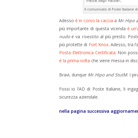
Il comunicato di Poste Italiane d
Adesso
è in corso la caccia
a
Mr.Hipo 
più importante di questa vicenda
è un’
nudo
e va
rivestito
al più presto. Post
più protette di
Fort Knox
. Adesso, tra l
Posta Elettronica Certificata
. Non poss
è la prima volta
che viene messa in discu
Bravi, dunque
Mr.Hipo and StutM
. I pi
Fossi io l’AD di Poste Italiane, li ing
sicurezza aziendale.
nella pagina successiva aggiornamen