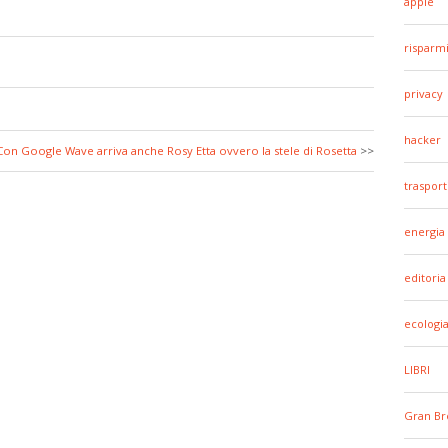
apple
risparm
privacy
hacker
Con Google Wave arriva anche Rosy Etta ovvero la stele di Rosetta
>>
trasport
energia
editoria
ecologi
LIBRI
Gran Br