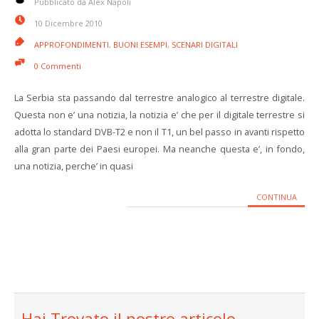
Pubblicato da Alex Napoli
10 Dicembre 2010
APPROFONDIMENTI
,
BUONI ESEMPI
,
SCENARI DIGITALI
0 Commenti
La Serbia sta passando dal terrestre analogico al terrestre digitale.
Questa non e’ una notizia, la notizia e’ che per il digitale terrestre si
adotta lo standard DVB-T2 e non il T1, un bel passo in avanti rispetto
alla gran parte dei Paesi europei. Ma neanche questa e’, in fondo,
una notizia, perche’ in quasi
CONTINUA
Hai Trovato il nostro articolo