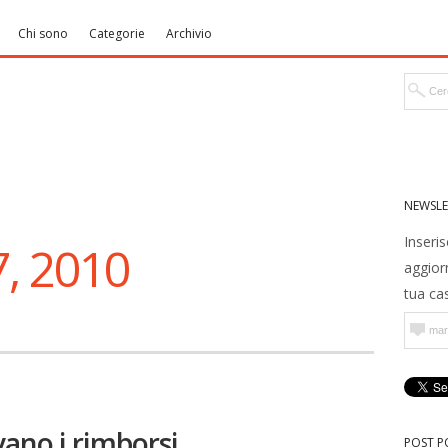
Chi sono
Categorie
Archivio
NEWSLE
Inseris
, 2010
aggior
tua cas
vano i rimborsi
POST P