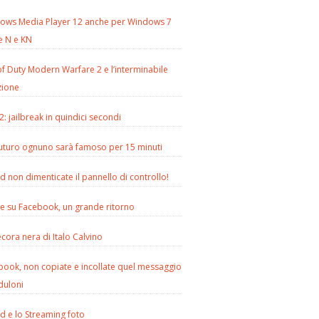
ows Media Player 12 anche per Windows 7
e N e KN
of Duty Modern Warfare 2 e l’interminabile
zione
2: jailbreak in quindici secondi
futuro ognuno sarà famoso per 15 minuti
d non dimenticate il pannello di controllo!
le su Facebook, un grande ritorno
cora nera di Italo Calvino
book, non copiate e incollate quel messaggio
duloni
d e lo Streaming foto