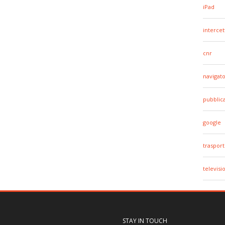
iPad
intercet
cnr
navigato
pubblic
google
trasport
televisi
STAY IN TOUCH