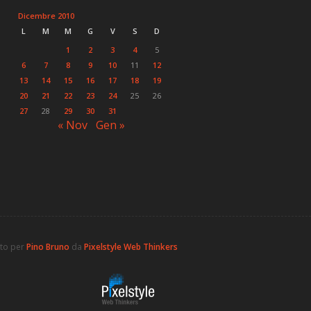
Dicembre 2010
L
M
M
G
V
S
D
1
2
3
4
5
6
7
8
9
10
11
12
13
14
15
16
17
18
19
20
21
22
23
24
25
26
27
28
29
30
31
« Nov
Gen »
ato per
Pino Bruno
da
Pixelstyle Web Thinkers