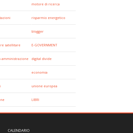
motore di ricerca
tazioni
risparmio energetico
blogger
re satellitare
E-GOVERNMENT
a amministrazione
digital divide
economia
i
unione europea
one
LIBRI
CALENDARIO