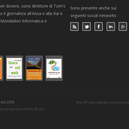
per dovere, sono direttore di Tom's
Sono presente anche sui
 il giornalista all'Ansa e alla Rai e
seguenti social networks :
per Mondadori Informatica e
 dal 2000
WordPress ospitato e tema cre
sono proprietà di Pino Bruno