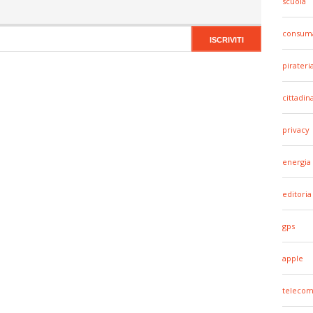
scuola
consuma
pirateri
cittadin
privacy
energia
editoria
gps
apple
telecom