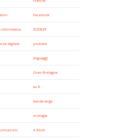
Francia
tori
Facebook
a informatica
SCIENZE
anza digitale
youtube
linguaggi
Gran Bretagna
wi-fi
banda larga
ecologia
unicazioni
e-book