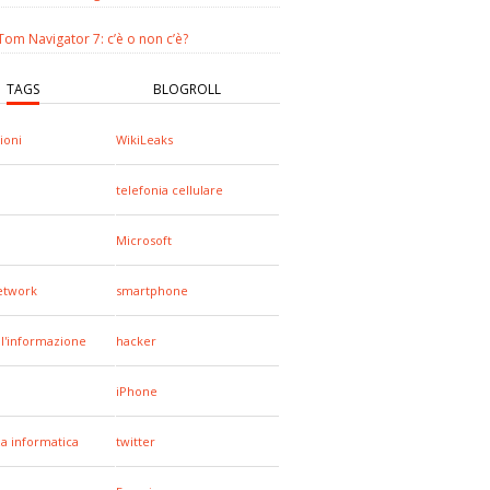
om Navigator 7: c’è o non c’è?
TAGS
BLOGROLL
ioni
WikiLeaks
telefonia cellulare
Microsoft
network
smartphone
all'informazione
hacker
iPhone
za informatica
twitter