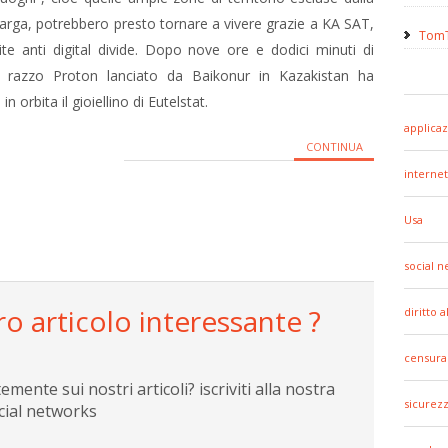
arga, potrebbero presto tornare a vivere grazie a KA SAT,
TomT
llite anti digital divide. Dopo nove ore e dodici minuti di
il razzo Proton lanciato da Baikonur in Kazakistan ha
in orbita il gioiellino di Eutelstat.
applicaz
CONTINUA
internet
Usa
social 
ro articolo interessante ?
diritto 
censura
ente sui nostri articoli? iscriviti alla nostra
sicurez
cial networks