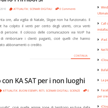
Wind
 2010
ATTUALITA'
,
SCENARI DIGITALI
0 Commenti
Ultimat
nta ore, alla vigilia di Natale, Skype non ha funzionato. Il
Call 
t ha colpito il venti per cento degli utenti, circa venti
installa
 di persone. Il colosso delle comunicazioni via VoIP ha
 di rimborsare i clienti paganti, cioè quelli che hanno
iPad 
tato abbonamenti o credito.
Nel 
CONTINUA
iClou
Bufa
o con KA SAT per i non luoghi
La pe
Face
ATTUALITA'
,
BUONI ESEMPI
,
RETI
,
SCENARI DIGITALI
,
SCIENZE
0
per cre
iClou
luoghi”, cioè quelle ampie zone di territorio escluse dalla