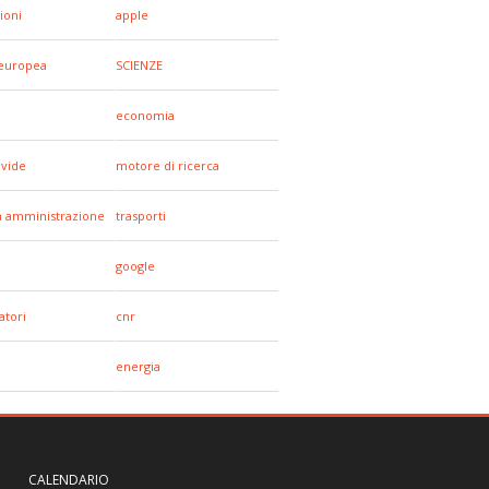
ioni
apple
europea
SCIENZE
economia
ivide
motore di ricerca
a amministrazione
trasporti
a
google
tori
cnr
energia
CALENDARIO