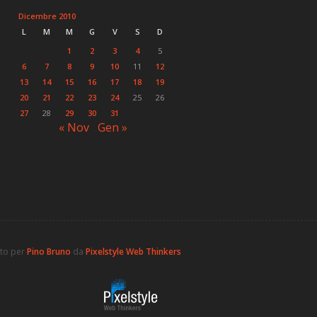
Dicembre 2010
L
M
M
G
V
S
D
1
2
3
4
5
6
7
8
9
10
11
12
13
14
15
16
17
18
19
20
21
22
23
24
25
26
27
28
29
30
31
« Nov
Gen »
ato per
Pino Bruno
da
Pixelstyle Web Thinkers