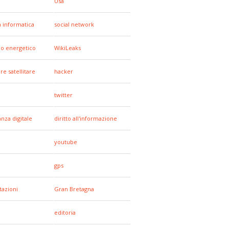
Usa
a informatica
social network
io energetico
WikiLeaks
re satellitare
hacker
twitter
anza digitale
diritto all'informazione
youtube
gps
tazioni
Gran Bretagna
editoria