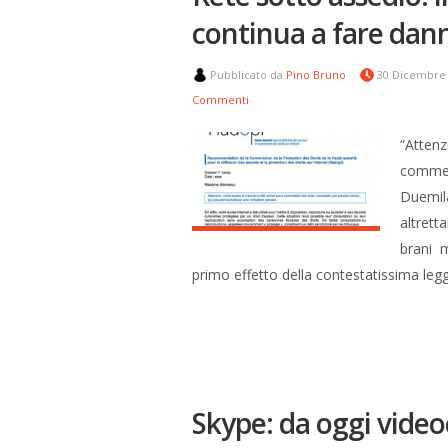
continua a fare dan
Pubblicato da
Pino Bruno
30 Dicembre
Commenti
“Attenz
commett
Duemil
altrett
brani m
primo effetto della contestatissima leg
Skype: da oggi vide