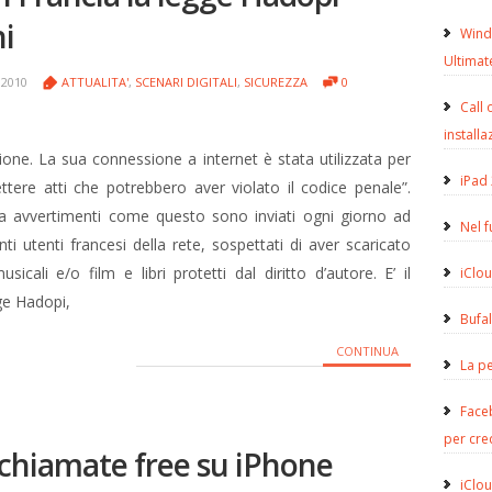
ni
Wind
Ultimat
 2010
ATTUALITA'
,
SCENARI DIGITALI
,
SICUREZZA
0
Call 
installa
ione. La sua connessione a internet è stata utilizzata per
iPad 
ere atti che potrebbero aver violato il codice penale”.
a avvertimenti come questo sono inviati ogni giorno ad
Nel 
anti utenti francesi della rete, sospettati di aver scaricato
usicali e/o film e libri protetti dal diritto d’autore. E’ il
iClou
ge Hadopi,
Bufa
CONTINUA
La pe
Face
per cre
ochiamate free su iPhone
iClou