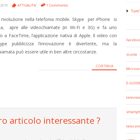
 2010
ATTUALITA'
1 Commento
TomT
 rivoluzione nella telefonia mobile. Skype per iPhone si
na, apre alle videochiamate (in Wi-Fi e 3G) e fa uno
fo a FaceTime, l’applicazione nativa di Apple. Il video con
Facebo
ype pubblicizza l’innovazione è divertente, ma la
iamata può essere utile in ben altre circostanze.
scuola
CONTINUA
Microso
E-GOVE
televisi
smartp
ro articolo interessante ?
telecom