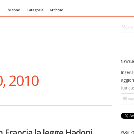
Chi sono
Categorie
Archivio
NEWSLE
Inseris
, 2010
aggior
tua cas
in Francia la legge Hadopi
POST P