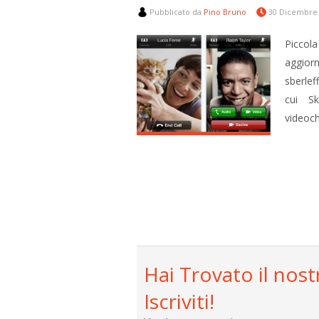
Pubblicato da
Pino Bruno
30 Dicembre
Piccola
aggior
sberlef
cui Sk
videoch
Hai Trovato il nost
Iscriviti!