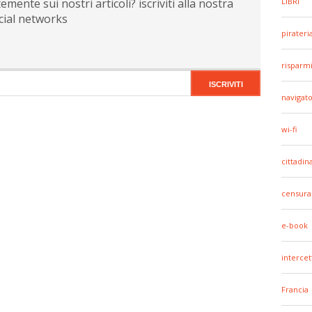
ente sui nostri articoli? iscriviti alla nostra
LIBRI
cial networks
pirateri
risparm
navigato
wi-fi
cittadin
censura
e-book
intercet
Francia