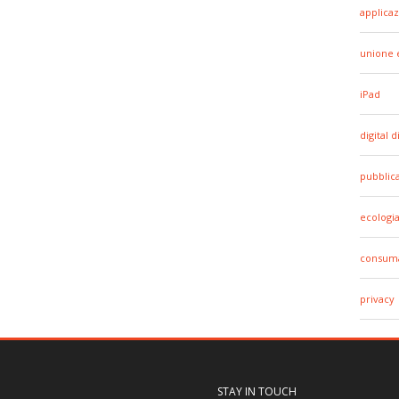
applicaz
unione 
iPad
digital d
pubblic
ecologi
consuma
privacy
STAY IN TOUCH