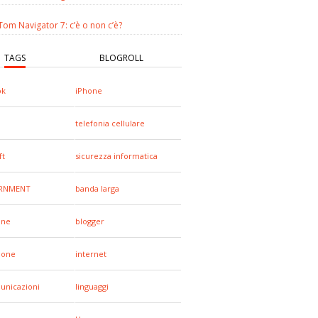
om Navigator 7: c’è o non c’è?
TAGS
BLOGROLL
ok
iPhone
telefonia cellulare
ft
sicurezza informatica
RNMENT
banda larga
one
blogger
hone
internet
unicazioni
linguaggi