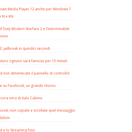
ows Media Player 12 anche per Windows 7
e N e KN
of Duty Modern Warfare 2 e l’interminabile
zione
2: jailbreak in quindici secondi
futuro ognuno sarà famoso per 15 minuti
d non dimenticate il pannello di controllo!
le su Facebook, un grande ritorno
cora nera di Italo Calvino
book, non copiate e incollate quel messaggio
duloni
d e lo Streaming foto