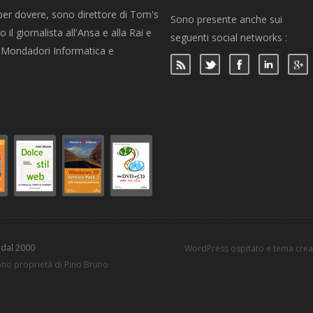
per dovere, sono direttore di Tom's
Sono presente anche sui
 il giornalista all'Ansa e alla Rai e
seguenti social networks :
per Mondadori Informatica e
 dal 2000
WordPress ospitato e tema cre
sono proprietà di Pino Bruno