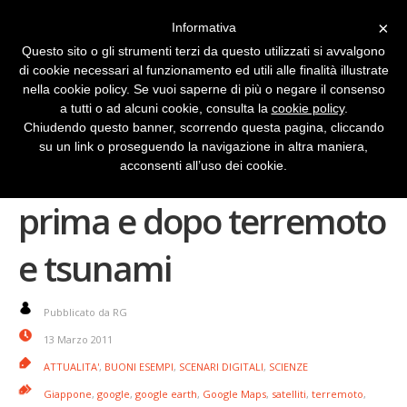
×
Informativa
Questo sito o gli strumenti terzi da questo utilizzati si avvalgono
di cookie necessari al funzionamento ed utili alle finalità illustrate
nella cookie policy. Se vuoi saperne di più o negare il consenso
a tutti o ad alcuni cookie, consulta la
cookie policy
.
Chiudendo questo banner, scorrendo questa pagina, cliccando
su un link o proseguendo la navigazione in altra maniera,
Giappone: dal satellite
acconsenti all’uso dei cookie.
prima e dopo terremoto
e tsunami
Pubblicato da RG
13 Marzo 2011
ATTUALITA'
,
BUONI ESEMPI
,
SCENARI DIGITALI
,
SCIENZE
Giappone
,
google
,
google earth
,
Google Maps
,
satelliti
,
terremoto
,