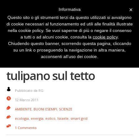
×
Informativa
Questo sito o gli strumenti terzi da questo utilizzati si avvalgono
di cookie necessari al funzionamento ed utili alle finalità illustrate
nella cookie policy. Se vuoi saperne di più o negare il consenso
a tutti o ad alcuni cookie, consulta la
cookie policy
.
Chiudendo questo banner, scorrendo questa pagina, cliccando
su un link o proseguendo la navigazione in altra maniera,
Energia eolica: un
acconsenti all’uso dei cookie.
tulipano sul tetto
Pubblicato da RG
12 Marzo 2011
AMBIENTE
,
BUONI ESEMPI
,
SCIENZE
ecologia
,
energia
,
eolico
,
Israele
,
smart grid
1 Commento