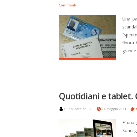
Commenti
Una pag
scanda
“speri
finora 
grande 
Quotidiani e tablet. 
Pubblicato da RG
24 Maggio 2011
E’ una 
Sono gi