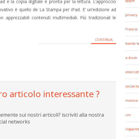
apple
d e la copia digitale è pronta per la lettura. L’approccio
ovativo è quello de La Stampa per iPad. E’ un’edizione ad
privacy
n apprezzabili contenuti multimediali. Più tradizionali le
Francia
CONTINUA
banda l
e-book
intercet
social 
ro articolo interessante ?
motore 
ente sui nostri articoli? iscriviti alla nostra
cnr
cial networks
risparm