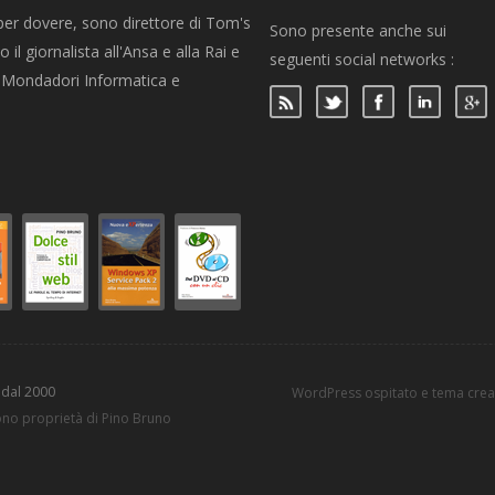
per dovere, sono direttore di Tom's
Sono presente anche sui
 il giornalista all'Ansa e alla Rai e
seguenti social networks :
per Mondadori Informatica e
 dal 2000
WordPress ospitato e tema cre
sono proprietà di Pino Bruno