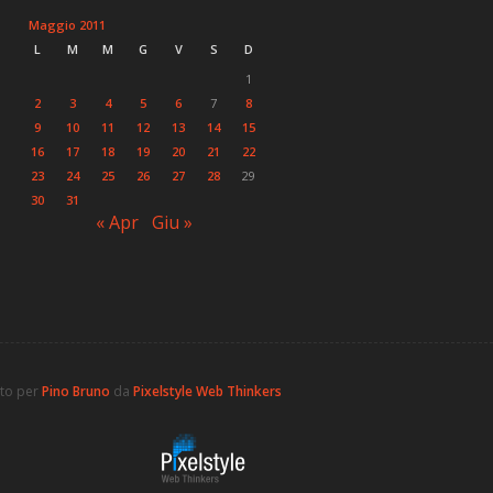
Maggio 2011
L
M
M
G
V
S
D
1
2
3
4
5
6
7
8
9
10
11
12
13
14
15
16
17
18
19
20
21
22
23
24
25
26
27
28
29
30
31
« Apr
Giu »
ato per
Pino Bruno
da
Pixelstyle Web Thinkers