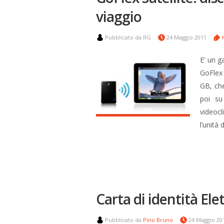
viaggio
Pubblicato da RG
24 Maggio 2011
E’ un g
GoFlex 
GB, che
poi su 
videoc
l’unità 
Carta di identità Ele
Pubblicato da
Pino Bruno
24 Maggio 2