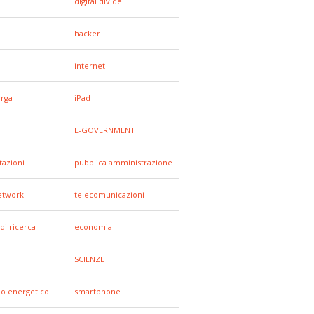
digital divide
hacker
internet
arga
iPad
E-GOVERNMENT
tazioni
pubblica amministrazione
network
telecomunicazioni
di ricerca
economia
SCIENZE
io energetico
smartphone