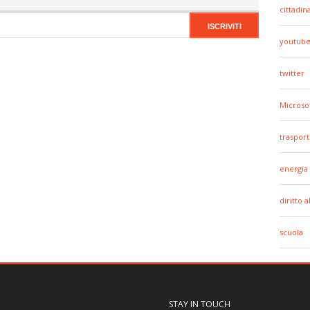
cittadin
youtub
twitter
Microso
trasport
energia
diritto 
scuola
STAY IN TOUCH