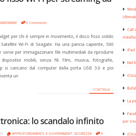
Wind
Ultimat
HARDWARE
0 Commenti
Call 
adget per chi è sempre in movimento, il disco fisso solido
installa
Satellite Wi-Fi di Seagate. Ha una pancia capiente, 500
iPad 
 serve per immagazzinare file multimediali da riprodurre
dispositivi mobili, senza fili. Film, musica, fotografie,
Nel 
lip si caricano dal computer dalla porta USB 3.0 e poi
diventa un
iClou
Bufa
CONTINUA
La pe
Face
ttronica: lo scandalo infinito
per cre
011
APPROFONDIMENTI
,
E-GOVERNMENT
,
SICUREZZA
6
iClou