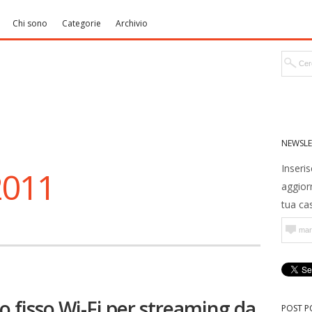
Chi sono
Categorie
Archivio
NEWSLE
Inseris
2011
aggior
tua cas
co fisso Wi-Fi per streaming da
POST P