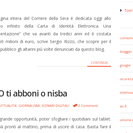
TomT
ina intera del Corriere della Sera è dedicata oggi allo
lo infinito della Carta di Identità Elettronica. Una
mentazione” che va avanti da tredici anni ed è costata
consuma
60 milioni di euro, scrive Sergio Rizzo, che scopre per il
pubblico gli altarini più volte denunciati da questo blog.
blogger
CONTINUA
google
sicurez
O ti abboni o nisba
telefoni
ATTUALITA'
,
GIORNALISMI
,
SCENARI DIGITALI
2 Commenti
wi-fi
grande opportunità, poter sfogliare i quotidiani sul tablet.
unione 
à pronti al mattino, prima di uscire di casa. Basta fare il