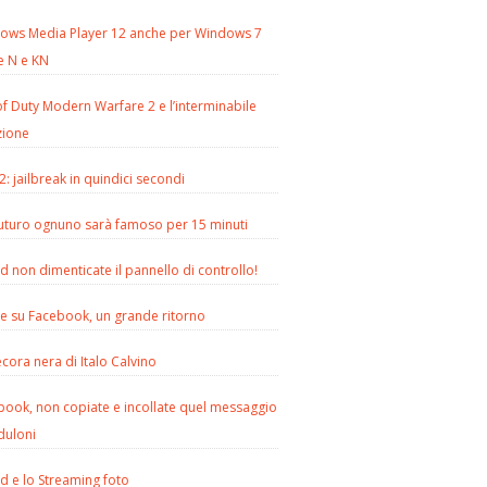
ows Media Player 12 anche per Windows 7
e N e KN
of Duty Modern Warfare 2 e l’interminabile
zione
2: jailbreak in quindici secondi
futuro ognuno sarà famoso per 15 minuti
d non dimenticate il pannello di controllo!
le su Facebook, un grande ritorno
cora nera di Italo Calvino
book, non copiate e incollate quel messaggio
duloni
d e lo Streaming foto