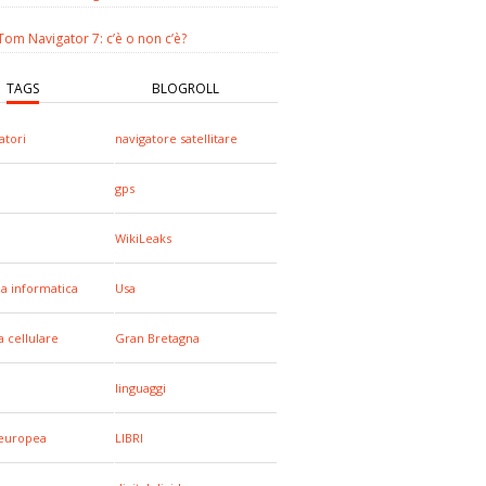
om Navigator 7: c’è o non c’è?
TAGS
BLOGROLL
tori
navigatore satellitare
gps
WikiLeaks
za informatica
Usa
a cellulare
Gran Bretagna
linguaggi
europea
LIBRI