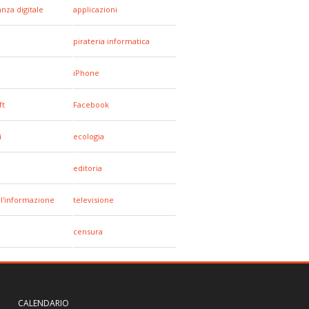
anza digitale
applicazioni
e
pirateria informatica
iPhone
ft
Facebook
i
ecologia
editoria
all'informazione
televisione
censura
CALENDARIO