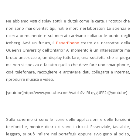
Ne abbiamo visti display sottili e duttili come la carta. Prototipi che
non sono mai diventati tipi, nati e morti nei laboratori. La scienza è
ricerca permanente e sul mercato arrivano soltanto le punte degli
iceberg. Avrà un futuro, il
PaperPhone
creato dai ricercatori della
Queen’s University dell’Ontario? Al momento è un interessante ma
brutto anatroccolo, un display tuttofare, una sottiletta che si piega
ma non si spezza e fa tutto quello che deve fare uno smartphone,
cioè telefonare, raccogliere e archiviare dati, collegarsi a internet,
riprodurre musica e video.
[youtube]http://www.youtube.com/watch?v=Rl-qygUEE2c[/youtube]
Sullo schermo ci sono le icone delle applicazioni e delle funzioni
telefoniche, mentre dietro ci sono i circuiti. Essenziale, tascabile,
leggero, si può infilare nel portafogli oppure avvolgerlo al polso,