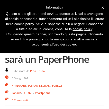
×
Informativa
Questo sito o gli strumenti terzi da questo utilizzati si avvalgono
di cookie necessari al funzionamento ed utili alle finalità illustrate
nella cookie policy. Se vuoi saperne di più o negare il consenso
a tutti o ad alcuni cookie, consulta la
cookie policy
.
Chiudendo questo banner, scorrendo questa pagina, cliccando
su un link o proseguendo la navigazione in altra maniera,
Quando lo smartphone
acconsenti all’uso dei cookie.
sarà un PaperPhone
Pubblicato da
Pino Bruno
6 Maggio 2011
HARDWARE
,
SCENARI DIGITALI
,
SCIENZE
Canada
,
SCIENZE
,
smartphone
0 Commenti