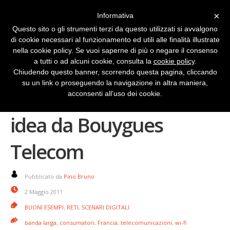
×
Informativa
Questo sito o gli strumenti terzi da questo utilizzati si avvalgono
di cookie necessari al funzionamento ed utili alle finalità illustrate
nella cookie policy. Se vuoi saperne di più o negare il consenso
a tutti o ad alcuni cookie, consulta la
cookie policy
.
Chiudendo questo banner, scorrendo questa pagina, cliccando
su un link o proseguendo la navigazione in altra maniera,
Wi-Fi sociale: che bella
acconsenti all’uso dei cookie.
idea da Bouygues
Telecom
Pubblicato da
Pino Bruno
2 Maggio 2011
BUONI ESEMPI
,
RETI
,
SCENARI DIGITALI
banda larga
,
consumatori
,
Francia
,
telecomunicazioni
,
wi-fi