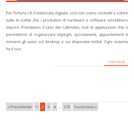
Per fortuna c’è il meticciato digitale, così non siamo costretti a subire
tutte le scelte che i produttori di hardware e software vorrebbero
imporci. Prendiamo il caso dei Calendari, cioè le applicazioni che ci
permettono di organizzare impegni, spostamenti, appuntamenti e
ricevere gli avvisi sul desktop e sui dispositivi mobili. Ogni sistema
ha il suo,
CONTINUA
« Precedente
1
2
3
4
…
276
Successivo »