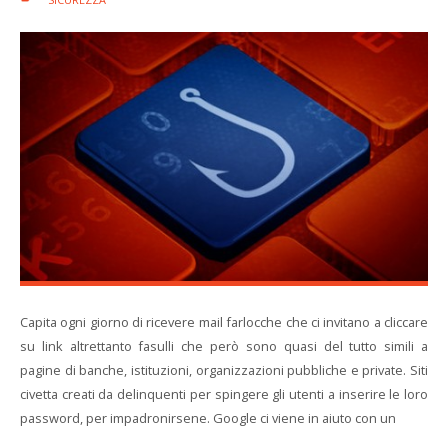
Capita ogni giorno di ricevere mail farlocche che ci invitano a cliccare
su link altrettanto fasulli che però sono quasi del tutto simili a
pagine di banche, istituzioni, organizzazioni pubbliche e private. Siti
civetta creati da delinquenti per spingere gli utenti a inserire le loro
password, per impadronirsene. Google ci viene in aiuto con un