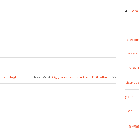
TomT
telecom
Francia
E-GOVE
dati degli
Next Post:
Oggi sciopero contro il DDL Alfano
>>
sicurez
google
iPad
linguagg