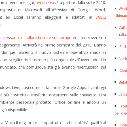
he in versione light,
web-based
, a partire dalla suite 2010.
Wind
isposta di Microsoft all’offensiva di Google. Word,
Ultimat
nt ed Excel saranno alleggeriti e adattati al
cloud
g
.
Call 
installa
ecessario installare la suite sul computer
. La ritroveremo
 pagamento. Arriverà nel primo semestre del 2010. L’anno
iPad 
, dunque, avremo il nuovo sistema operativo made in
Nel 
fidano scegliendo il terreno più congeniale all’avversario. Un
nunciato, che comunque sta già avendo ripercussioni sul
iClou
Bufa
indows Live, così come si fa con le Google Apps. I vantaggi
La pe
è più costretti a trasferire documenti sulle chiavette. Li si
’ambiente personale protetto. Office on line è ancora un
Face
ià disponibile.
per cre
. Vinca il migliore e – soprattutto – chi ci offrirà qualità al
iClou