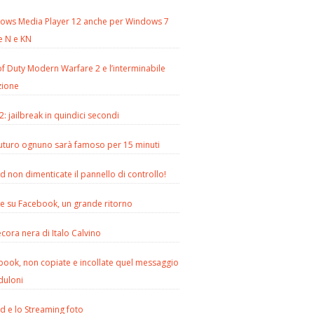
ows Media Player 12 anche per Windows 7
e N e KN
of Duty Modern Warfare 2 e l’interminabile
zione
2: jailbreak in quindici secondi
futuro ognuno sarà famoso per 15 minuti
d non dimenticate il pannello di controllo!
le su Facebook, un grande ritorno
cora nera di Italo Calvino
book, non copiate e incollate quel messaggio
duloni
d e lo Streaming foto