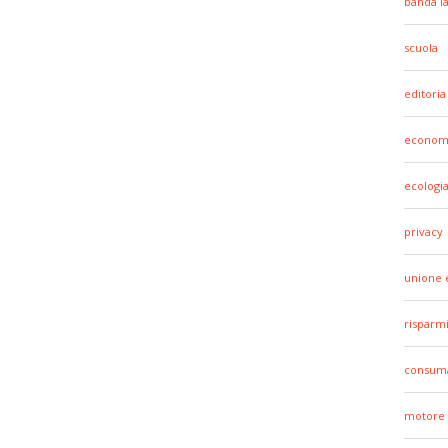
banda l
scuola
editoria
econom
ecologi
privacy
unione 
risparm
consuma
motore 