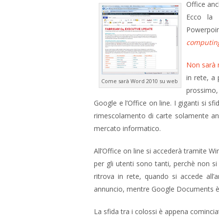
Office anc
Ecco la r
Powerpoi
computin
Non sarà n
in rete, a
Come sarà Word 2010 su web
prossimo
Google e l’Office on line. I giganti si s
rimescolamento di carte solamente an
mercato informatico.
All’Office on line si accederà tramite W
per gli utenti sono tanti, perchè non si 
ritrova in rete, quando si accede all
annuncio, mentre Google Documents è g
La sfida tra i colossi è appena cominciata