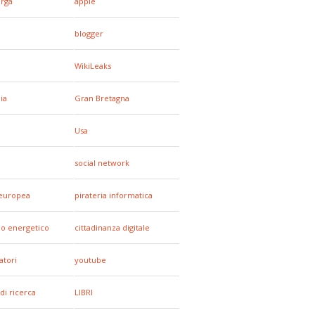
arga
apple
blogger
WikiLeaks
ia
Gran Bretagna
a
Usa
social network
europea
pirateria informatica
io energetico
cittadinanza digitale
tori
youtube
di ricerca
LIBRI