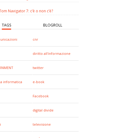
om Navigator 7: c’è o non c’è?
TAGS
BLOGROLL
unicazioni
cnr
diritto all'informazione
RNMENT
twitter
za informatica
e-book
Facebook
digital divide
i
televisione