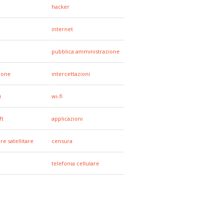
hacker
internet
pubblica amministrazione
hone
intercettazioni
i
wi-fi
ft
applicazioni
re satellitare
censura
telefonia cellulare