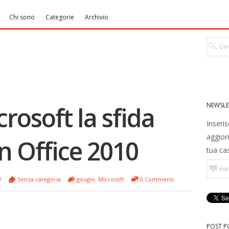
Chi sono
Categorie
Archivio
NEWSLE
rosoft la sfida
Inseris
aggior
n Office 2010
tua cas
09
Senza categoria
google
,
Microsoft
0 Commenti
POST P